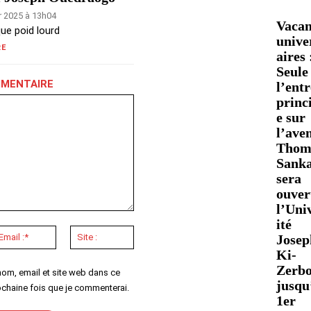
er 2025 à 13h04
Vacan
ue poid lourd
unive
RE
aires 
Seule
MMENTAIRE
l’ent
princ
e sur
l’ave
Thom
Sank
sera
ouver
l’Uni
ité
Email
Site
Josep
:*
:
Ki-
Zerb
nom, email et site web dans ce
jusqu
ochaine fois que je commenterai.
1er