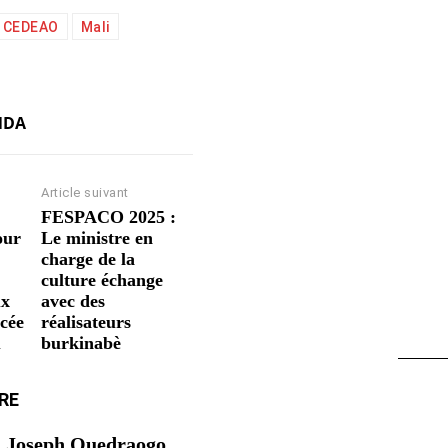
CEDEAO
Mali
NDA
Article suivant
FESPACO 2025 :
our
Le ministre en
charge de la
culture échange
ux
avec des
cée
réalisateurs
u
burkinabè
RE
 Joseph Ouedraogo