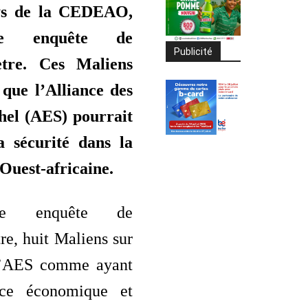
ys de la CEDEAO,
ne enquête de
Publicité
tre. Ces Maliens
 que l’Alliance des
hel (AES) pourrait
a sécurité dans la
Ouest-africaine.
ne enquête de
e, huit Maliens sur
 l’AES comme ayant
nce économique et