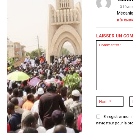
3 févri
Mécaniq
RÉPOND
LAISSER UN CO
Commenter
:
Nom
:*
Enregistrer mon 
navigateur pour la pr