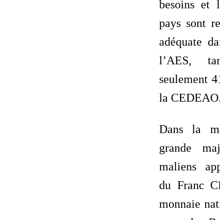
besoins et l
pays sont r
adéquate da
l’AES, ta
seulement 4
la CEDEAO
Dans la m
grande maj
maliens ap
du Franc C
monnaie na