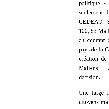
politique «
seulement d
CEDEAO. Su
100, 83 Mali
au courant d
pays de la 
création de
Maliens a
décision.
Une large 
citoyens mal