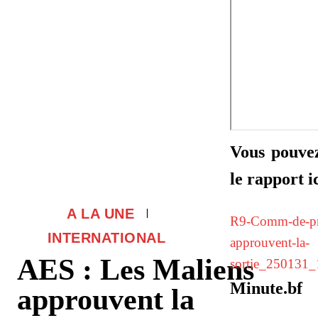
Vous pouvez
le rapport ic
A LA UNE
R9-Comm-de-pr
INTERNATIONAL
approuvent-la-
AES : Les Maliens
sortie_250131
Minute.bf
approuvent la