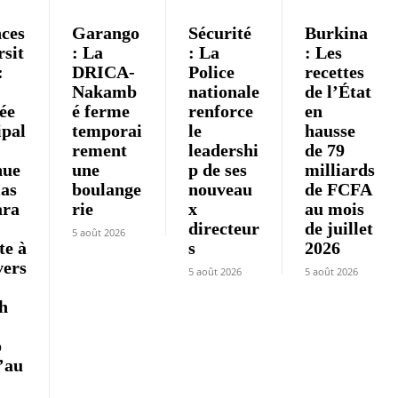
ces
Garango
Sécurité
Burkina
rsit
: La
: La
: Les
:
DRICA-
Police
recettes
Nakamb
nationale
de l’État
rée
é ferme
renforce
en
ipal
temporai
le
hausse
rement
leadershi
de 79
nue
une
p de ses
milliards
as
boulange
nouveau
de FCFA
ara
rie
x
au mois
directeur
de juillet
5 août 2026
te à
s
2026
vers
5 août 2026
5 août 2026
h
o
’au