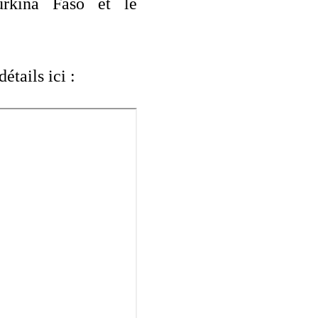
rkina Faso et le
étails ici :