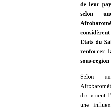
de leur pa
selon u
Afrobaromè
considèrent
Etats du Sa
renforcer l
sous-région 
Selon u
Afrobaromètr
dix voient
une influe