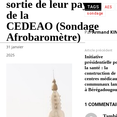
sortie de leur pays
TAGS
AES
de la
sondage
CEDEAO (Sondage
Par
Armand KI
Afrobaromètre)
31 janvier
Article précédent
2025
Initiative
présidentielle p
la santé : la
construction de
centres médica
communaux lan
à Bérégadougo
1 COMMENTAI
Tambi