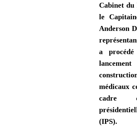
Cabinet du 
le Capitai
Anderson
représentant
a procédé
lancement
construct
médicaux c
cadre de
présidenti
(IPS).