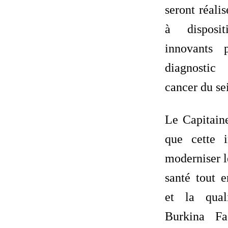
seront réali
à disposi
innovants 
diagnosti
cancer du se
Le Capitai
que cette i
moderniser l
santé tout e
et la qual
Burkina Fa