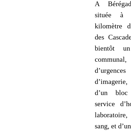
A Béréga
située à
kilomètre 
des Cascade
bientôt u
communal, 
d’urgenc
d’imagerie
d’un bloc 
service d’ho
laboratoir
sang, et d’un