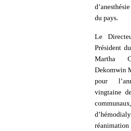
d’anesthési
du pays.
Le Directe
Président du
Martha C
Dekomwin M
pour l’a
vingtaine d
communa
d’hémodial
réanimation 