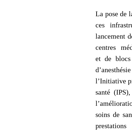
La pose de l
ces infrast
lancement de
centres mé
et de blocs
d’anesthési
l’Initiative 
santé (IPS),
l’améliorat
soins de san
prestatio