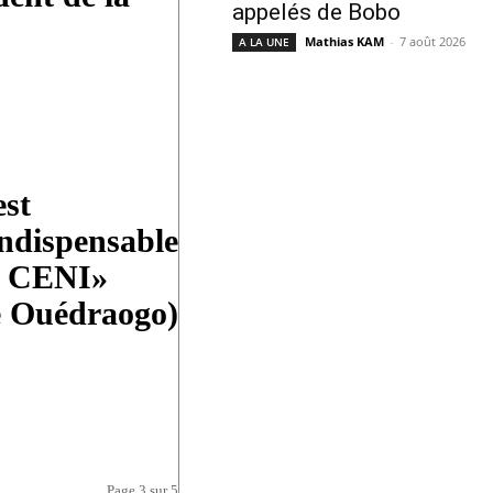
appelés de Bobo
Mathias KAM
-
7 août 2026
A LA UNE
est
indispensable
la CENI»
é Ouédraogo)
Page 3 sur 5