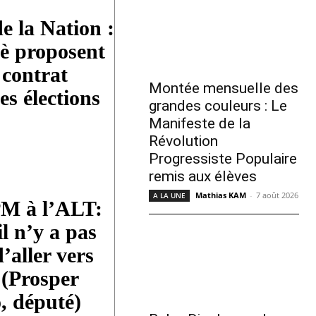
e la Nation :
è proposent
contrat
Montée mensuelle des
es élections
grandes couleurs : Le
Manifeste de la
Révolution
Progressiste Populaire
remis aux élèves
Mathias KAM
-
7 août 2026
A LA UNE
PM à l’ALT:
l n’y a pas
d’aller vers
» (Prosper
, député)