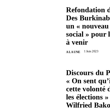
Refondation d
Des Burkinab
un « nouveau 
social » pour l
à venir
1 Juin 2023
A LA UNE
Discours du 
« On sent qu’i
cette volonté 
les élections 
Wilfried Bako