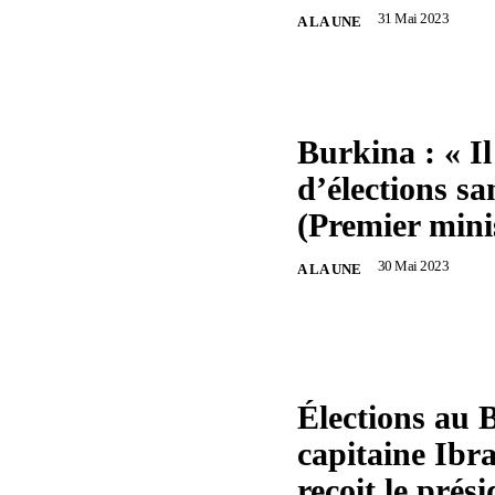
31 Mai 2023
A LA UNE
Burkina : « Il
d’élections sa
(Premier mini
30 Mai 2023
A LA UNE
Élections au 
capitaine Ibr
reçoit le prési