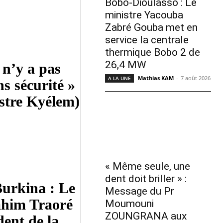
Bobo-Dioulasso : Le
ministre Yacouba
Zabré Gouba met en
service la centrale
thermique Bobo 2 de
26,4 MW
 n’y a pas
Mathias KAM
-
7 août 2026
A LA UNE
ns sécurité »
stre Kyélem)
« Même seule, une
dent doit briller » :
Burkina : Le
Message du Pr
ahim Traoré
Moumouni
ZOUNGRANA aux
dent de la