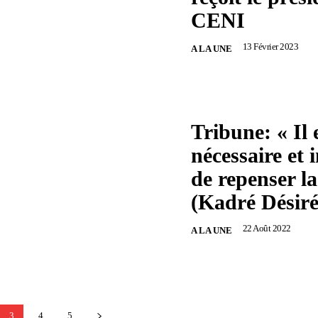
CENI
13 Février 2023
A LA UNE
Tribune: « Il 
nécessaire et 
de repenser 
(Kadré Désir
22 Août 2022
A LA UNE
3
4
5