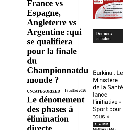
France vs
Espagne,
Angleterre vs
Argentine :qui
Derniers
articles
se qualifiera
pour la finale
du
Championnatdu
Burkina : Le
monde ?
Ministère
de la Santé
18 Juillet 2026
UNCATEGORIZED
lance
Le dénouement
l’initiative «
des phases à
Sport pour
tous »
élimination
A LA UNE
directe
Mathias KAM
-