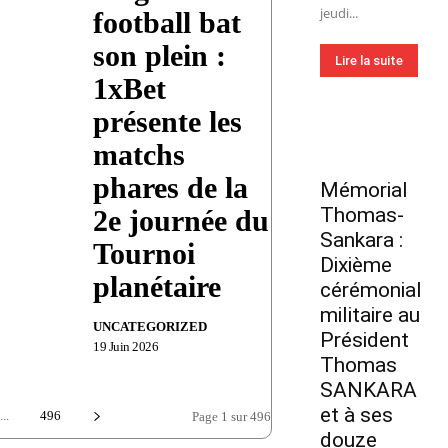
jeudi...
football bat
son plein :
Lire la suite
1xBet
présente les
matchs
phares de la
Mémorial
Thomas-
2e journée du
Sankara :
Tournoi
Dixième
planétaire
cérémonial
militaire au
UNCATEGORIZED
Président
19 Juin 2026
Thomas
SANKARA
et à ses
...
496
Page 1 sur 496
douze