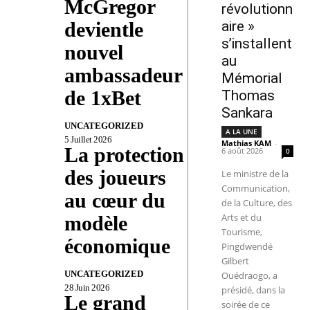
McGregor
révolutionn
devientle
aire »
s’installent
nouvel
au
ambassadeur
Mémorial
de 1xBet
Thomas
Sankara
UNCATEGORIZED
A LA UNE
5 Juillet 2026
Mathias KAM
-
La protection
6 août 2026
0
des joueurs
Le ministre de la
Communication,
au cœur du
de la Culture, des
Arts et du
modèle
Tourisme,
économique
Pingdwendé
Gilbert
UNCATEGORIZED
Ouédraogo, a
28 Juin 2026
présidé, dans la
Le grand
soirée de ce