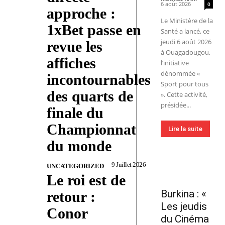
6 août 2026
0
approche :
Le Ministère de la
1xBet passe en
Santé a lancé, ce
jeudi 6 août 2026
revue les
à Ouagadougou,
affiches
l’initiative
dénommée «
incontournables
Sport pour tous
des quarts de
». Cette activité,
présidée...
finale du
Championnat
Lire la suite
du monde
9 Juillet 2026
UNCATEGORIZED
Le roi est de
Burkina : «
retour :
Les jeudis
Conor
du Cinéma