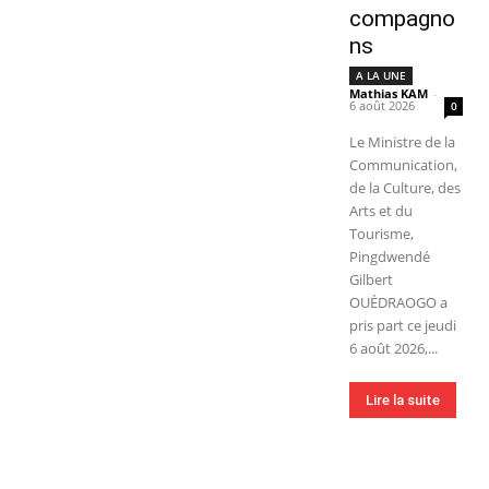
compagno
ns
A LA UNE
Mathias KAM
-
6 août 2026
0
Le Ministre de la
Communication,
de la Culture, des
Arts et du
Tourisme,
Pingdwendé
Gilbert
OUÉDRAOGO a
pris part ce jeudi
6 août 2026,...
Lire la suite