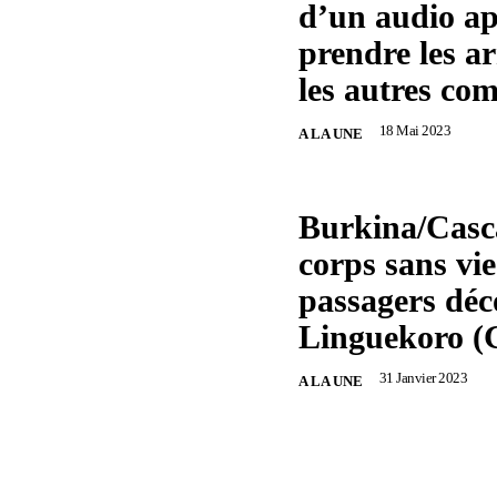
d’un audio ap
prendre les a
les autres c
18 Mai 2023
A LA UNE
Burkina/Casc
corps sans vie
passagers déc
Linguekoro (
31 Janvier 2023
A LA UNE