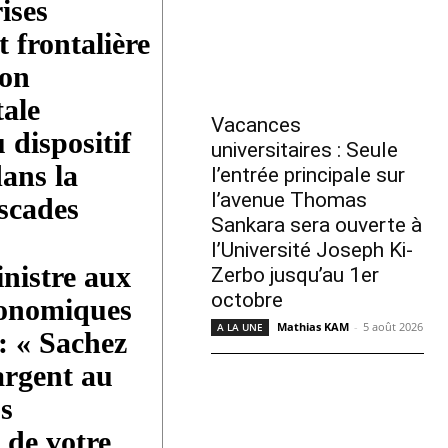
ises
 frontalière
ion
ale
Vacances
 dispositif
universitaires : Seule
dans la
l’entrée principale sur
l’avenue Thomas
scades
Sankara sera ouverte à
l’Université Joseph Ki-
nistre aux
Zerbo jusqu’au 1er
octobre
conomiques
Mathias KAM
-
5 août 2026
A LA UNE
: « Sachez
 argent au
s
 de votre