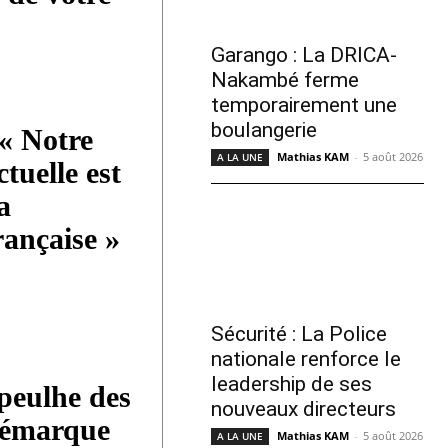
Garango : La DRICA-
Nakambé ferme
temporairement une
boulangerie
« Notre
Mathias KAM
-
5 août 2026
A LA UNE
ctuelle est
a
rançaise »
Sécurité : La Police
nationale renforce le
leadership de ses
eulhe des
nouveaux directeurs
démarque
Mathias KAM
-
5 août 2026
A LA UNE