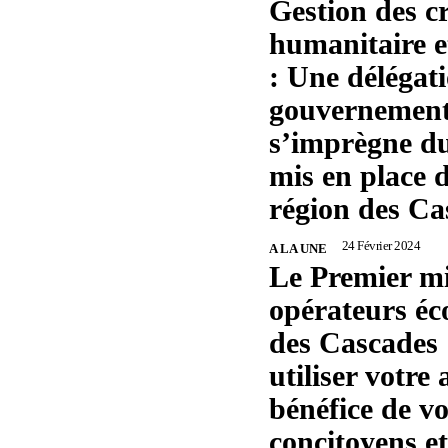
Gestion des cr
humanitaire et
: Une délégat
gouvernement
s’imprègne du
mis en place 
région des Ca
24 Février 2024
A LA UNE
Le Premier mi
opérateurs é
des Cascades 
utiliser votre
bénéfice de vo
concitoyens et