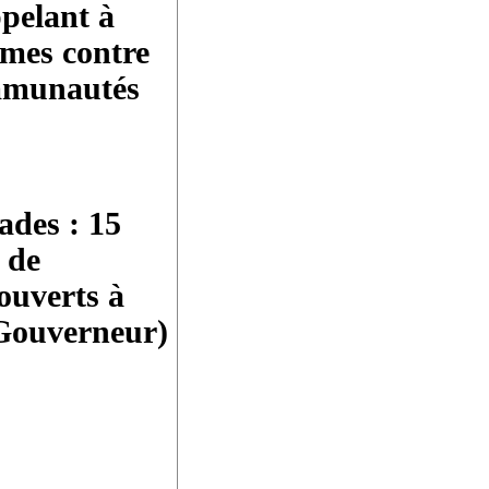
pelant à
rmes contre
ommunautés
ades : 15
 de
ouverts à
Gouverneur)