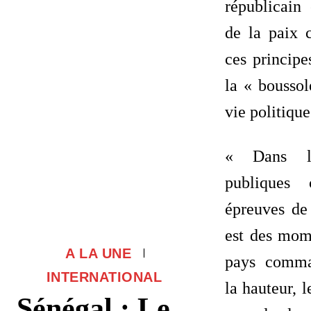
républicain
de la paix c
ces principe
la « bousso
vie politique
« Dans les
publiques
épreuves de 
est des mome
A LA UNE
pays comma
INTERNATIONAL
la hauteur, 
Sénégal : Le