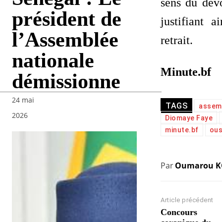
sens du devo
président de
justifiant a
l’Assemblée
retrait.
nationale
Minute.bf
démissionne
24 mai
TAGS
assemb
2026
Diomaye Faye
minute.bf
ou
Par
Oumarou 
Article précédent
Concours