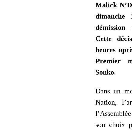
Malick N’D
dimanche
démission 
Cette déci
heures apr
Premier m
Sonko.
Dans un me
Nation, l’a
l’Assemblée 
son choix p