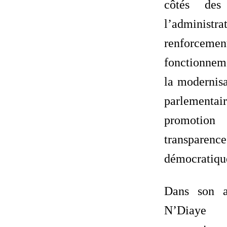
côtés de
l’adminis
renfo
fonctionnem
la modernisa
parlementa
promotion 
transparen
démocratiqu
Dans son a
N’Diaye