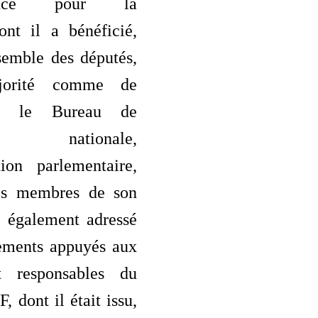
ssance pour la
ont il a bénéficié,
semble des députés,
jorité comme de
on, le Bureau de
lée nationale,
tion parlementaire,
les membres de son
a également adressé
ements appuyés aux
et responsables du
, dont il était issu,