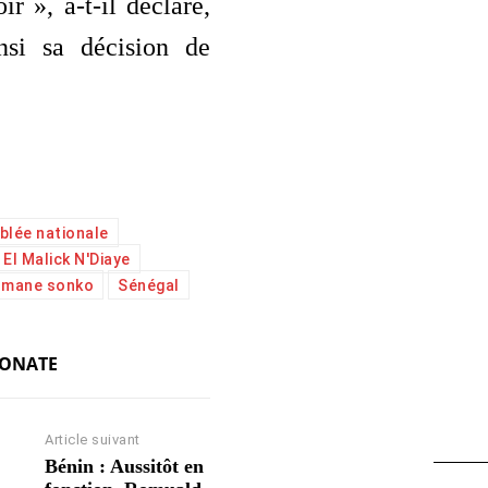
ir », a-t-il déclaré,
insi sa décision de
lée nationale
El Malick N'Diaye
smane sonko
Sénégal
KONATE
Article suivant
Bénin : Aussitôt en