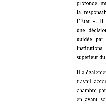
profonde, mû
la responsab
l’État ». I
une décisio
guidée par
institutio
supérieur du
Il a égaleme
travail acco
chambre par
en avant s