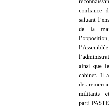
reconnai
confiance d
saluant l’en
de la ma
l’oppositi
l’Assemb
l’administra
ainsi que 
cabinet. Il 
des remerci
militants 
parti PASTEF