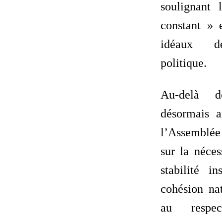
soulignant
constant » e
idéaux de
politique.
Au-delà d
désormais a
l’Assemblée 
sur la néces
stabilité in
cohésion nat
au respe