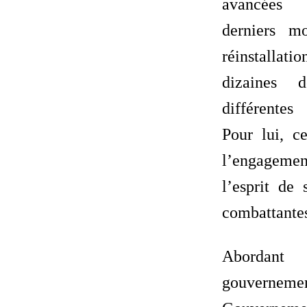
avancées 
derniers m
réinstalla
dizaines 
différente
Pour lui, ce
l’engagemen
l’esprit de 
combattante
Aborda
gouverneme