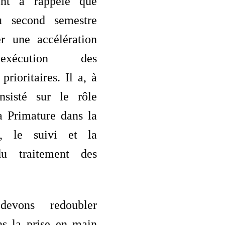
nt a rappelé que
u second semestre
r une accélération
exécution des
rioritaires. Il a, à
insisté sur le rôle
a Primature dans la
on, le suivi et la
du traitement des
evons redoubler
ns la prise en main