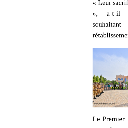
« Leur sacri
», a-t-il
souhait
rétablisseme
Le Premier m