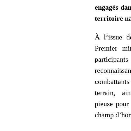
engagés dan
territoire n
À l’issue d
Premier min
participants
reconnai
combattant
terrain, a
pieuse pour
champ d’hon