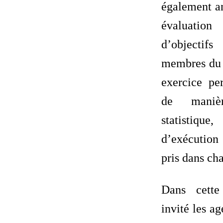
également a
évaluati
d’objecti
membres du
exercice per
de maniè
statisti
d’exécutio
pris dans ch
Dans cette
invité les a