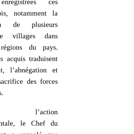
enregistrées ces
ois, notamment la
tion de plusieurs
de villages dans
s régions du pays.
s acquis traduisent
t, l’abnégation et
sacrifice des forces
s.
nt l’action
ntale, le Chef du