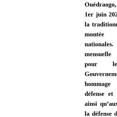
Ouédraogo, 
1er juin 20
la traditio
montée 
nationales
mensuelle 
pour 
Gouverne
hommage 
défense et
ainsi qu’au
la défense 