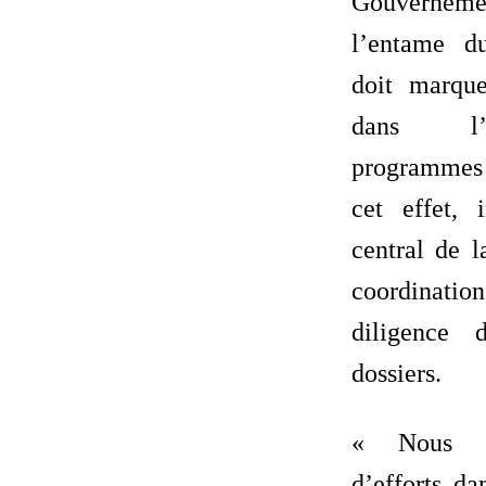
Gouverneme
l’entame d
doit marque
dans l’
programmes p
cet effet, 
central de l
coordinati
diligence 
dossiers.
« Nous d
d’efforts da