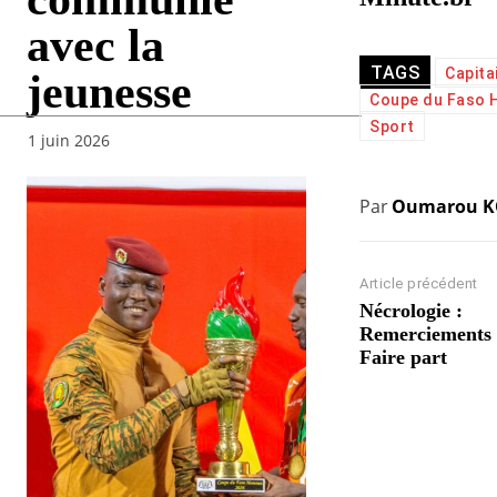
avec la
TAGS
Capita
jeunesse
Coupe du Faso
Sport
1 juin 2026
Par
Oumarou 
Article précédent
Nécrologie :
Remerciements 
Faire part