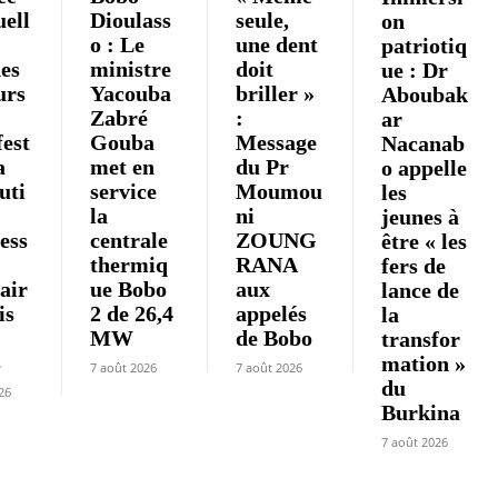
ell
Dioulass
seule,
on
o : Le
une dent
patriotiq
es
ministre
doit
ue : Dr
urs
Yacouba
briller »
Aboubak
Zabré
:
ar
est
Gouba
Message
Nacanab
a
met en
du Pr
o appelle
uti
service
Moumou
les
la
ni
jeunes à
ess
centrale
ZOUNG
être « les
thermiq
RANA
fers de
air
ue Bobo
aux
lance de
is
2 de 26,4
appelés
la
MW
de Bobo
transfor
s
mation »
7 août 2026
7 août 2026
du
26
Burkina
7 août 2026