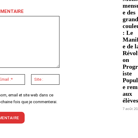
mensu
MMENTAIRE
e des
grand
coule
: Le
Manif
e de l
Révol
on
Progr
iste
Email
Site
Popul
:*
:
e rem
aux
nom, email et site web dans ce
élève
ochaine fois que je commenterai.
7 août 20