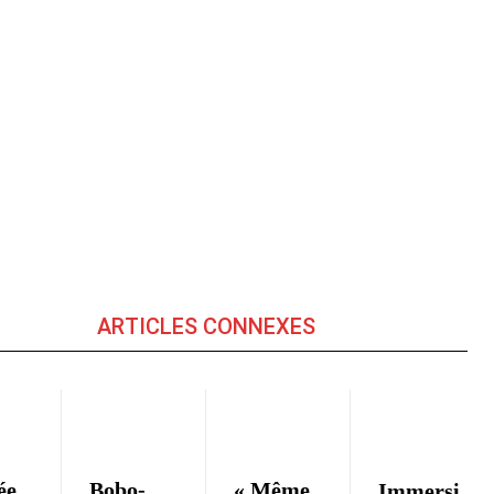
ARTICLES CONNEXES
ée
Bobo-
« Même
Immersi