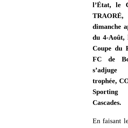
l’État, le
TRAORÉ, 
dimanche a
du 4-Août, 
Coupe du F
FC de Bob
s’adjuge
trophée, C
Sporting
Cascades.
En faisant l