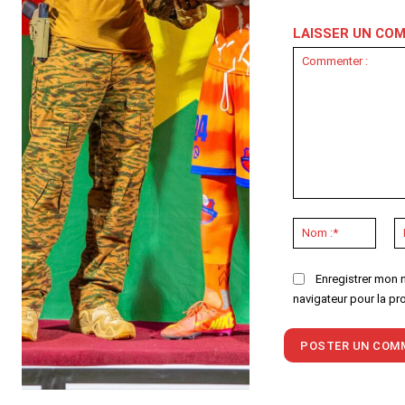
LAISSER UN CO
Commenter
:
Nom
:*
Enregistrer mon 
navigateur pour la pr