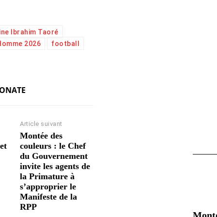
ine Ibrahim Taoré
 Homme 2026
football
KONATE
Article suivant
Montée des
et
couleurs : le Chef
du Gouvernement
invite les agents de
la Primature à
s’approprier le
Manifeste de la
RPP
Mont