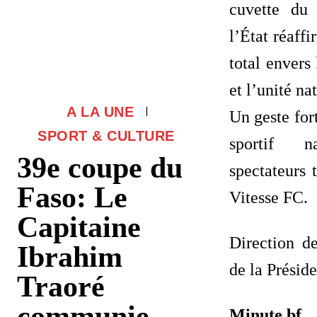
cuvette du
l’État réaff
total envers 
et l’unité na
A LA UNE
Un geste for
SPORT & CULTURE
sportif 
39e coupe du
spectateurs 
Faso: Le
Vitesse FC.
Capitaine
Direction d
Ibrahim
de la Présid
Traoré
communie
Minute.bf