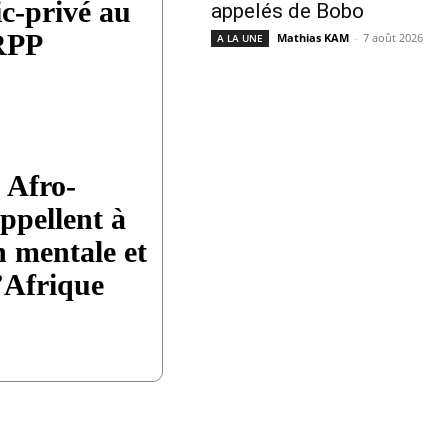
ic-privé au
appelés de Bobo
 RPP
Mathias KAM
-
7 août 2026
A LA UNE
 Afro-
ppellent à
n mentale et
l’Afrique