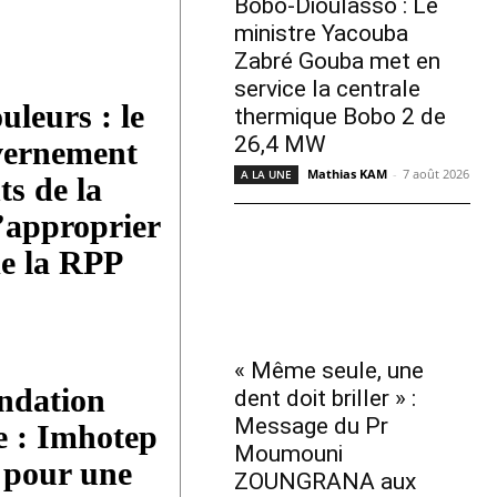
Bobo-Dioulasso : Le
ministre Yacouba
Zabré Gouba met en
service la centrale
uleurs : le
thermique Bobo 2 de
26,4 MW
vernement
Mathias KAM
-
7 août 2026
A LA UNE
ts de la
’approprier
de la RPP
« Même seule, une
ndation
dent doit briller » :
Message du Pr
e : Imhotep
Moumouni
 pour une
ZOUNGRANA aux