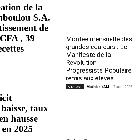
ation de la
uboulou S.A.
tissement de
FCFA , 39
Montée mensuelle des
grandes couleurs : Le
ecettes
Manifeste de la
Révolution
Progressiste Populaire
remis aux élèves
Mathias KAM
-
7 août 2026
A LA UNE
cit
baisse, taux
 en hausse
% en 2025