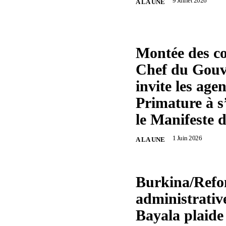
9 Juillet 2026
A LA UNE
Montée des co
Chef du Gou
invite les agen
Primature à s
le Manifeste 
1 Juin 2026
A LA UNE
Burkina/Refo
administrativ
Bayala plaide