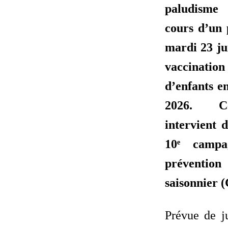
paludisme
cours d’un 
mardi 23 ju
vaccinati
d’enfants en
2026. C
intervient 
10ᵉ camp
préventi
saisonnier 
Prévue de j