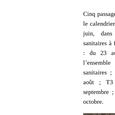
Cinq passage
le calendrie
juin, dans
sanitaires à
: du 23 au
l’ensemble
sanitaires 
août ; T
septembre 
octobre.