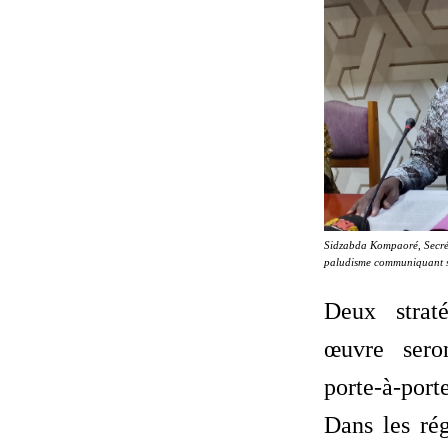
Sidzabda Kompaoré, Secrét
paludisme communiquant su
Deux strat
œuvre sero
porte-à-port
Dans les rég