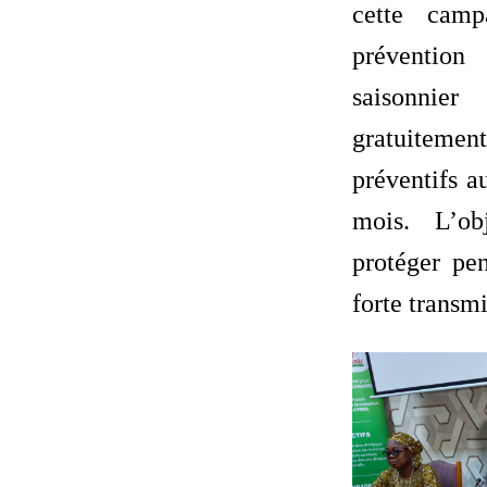
cette cam
préventi
saisonni
gratuiteme
préventifs a
mois. L’ob
protéger pe
forte transm