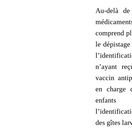
Au-delà de 
médicamen
comprend plu
le dépistage
l’identifi
n’ayant re
vaccin antip
en charge 
enfants
l’identificat
des gîtes lar