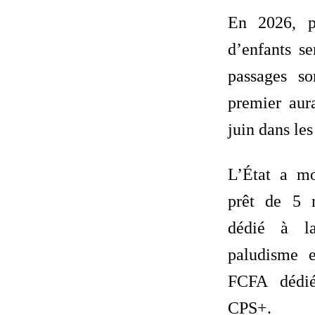
En 2026, p
d’enfants se
passages so
premier aur
juin dans les
L’État a mob
prêt de 5 
dédié à la
paludisme e
FCFA dédi
CPS+.