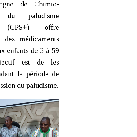
pagne de Chimio-
on du paludisme
er (CPS+) offre
nt des médicaments
ux enfants de 3 à 59
jectif est de les
ndant la période de
ission du paludisme.