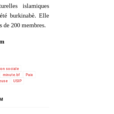
turelles islamiques
été burkinabè. Elle
us de 200 membres.
am
on sociale
minute.bf
Paix
ieuse
USIP
AM