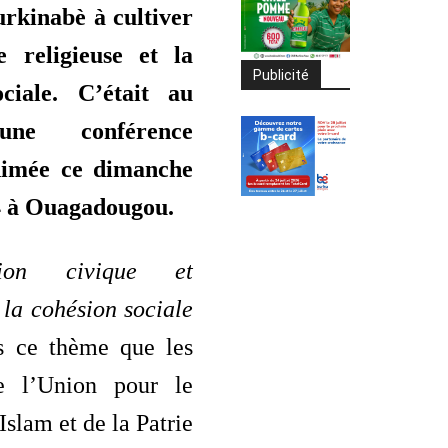
urkinabè à cultiver
e religieuse et la
Publicité
ociale. C’était au
une conférence
nimée ce dimanche
4 à Ouagadougou.
ion civique et
 la cohésion sociale
us ce thème que les
 l’Union pour le
Islam et de la Patrie