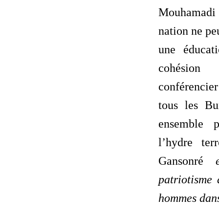
Mouhamadi 
nation ne pe
une éducat
cohésio
conférenci
tous les Bu
ensemble p
l’hydre ter
Gansonré
patriotisme 
hommes dans