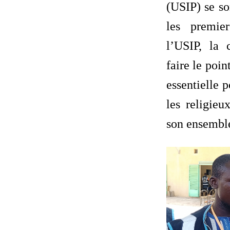
(USIP) se so
les premie
l’USIP, la 
faire le poi
essentielle 
les religieu
son ensembl