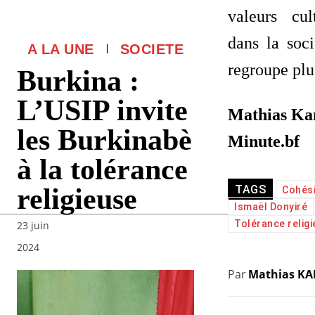
valeurs cul
dans la soci
A LA UNE
SOCIETE
regroupe pl
Burkina :
L’USIP invite
Mathias K
les Burkinabè
Minute.bf
à la tolérance
religieuse
TAGS
Cohési
Ismaël Donyiré
Tolérance relig
23 juin
2024
Par
Mathias K