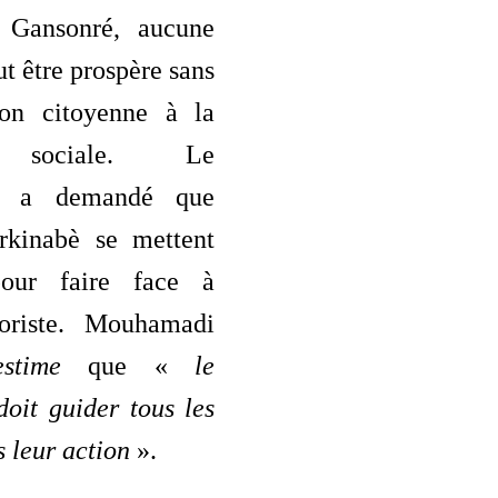
Gansonré, aucune
ut être prospère sans
ion citoyenne à la
n sociale. Le
er a demandé que
rkinabè se mettent
our faire face à
roriste. Mouhamadi
estime
que «
le
doit guider tous les
 leur action
».