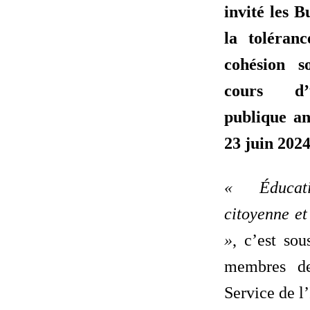
invité les B
la toléranc
cohésion s
cours d’
publique a
23 juin 202
« Éducat
citoyenne et
»
, c’est so
membres de
Service de l’