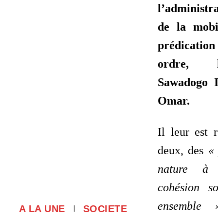
l’administra
de la mobi
prédicatio
ordre, 
Sawadogo I
Omar.
Il leur est 
deux, des
«
nature à 
cohésion so
ensemble 
A LA UNE
SOCIETE