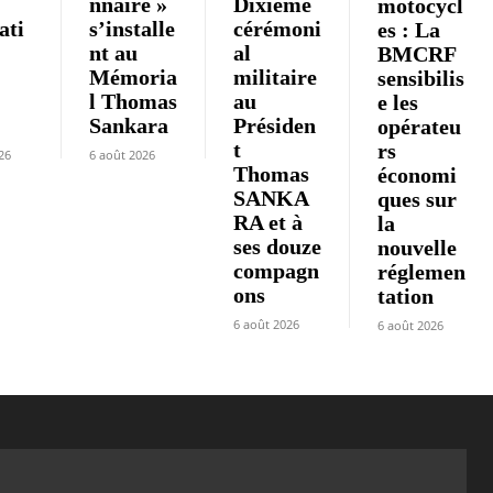
nnaire »
Dixième
motocycl
iati
s’installe
cérémoni
es : La
nt au
al
BMCRF
Mémoria
militaire
sensibilis
l Thomas
au
e les
»
Sankara
Présiden
opérateu
t
rs
26
6 août 2026
Thomas
économi
SANKA
ques sur
RA et à
la
ses douze
nouvelle
compagn
réglemen
ons
tation
6 août 2026
6 août 2026