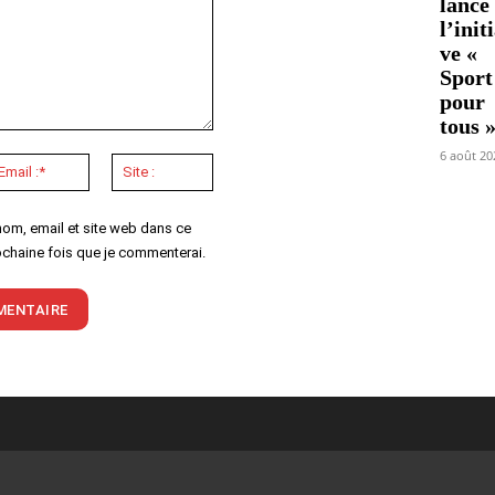
lance
l’init
ve «
Sport
pour
tous 
6 août 20
Email
Site
:*
:
nom, email et site web dans ce
ochaine fois que je commenterai.