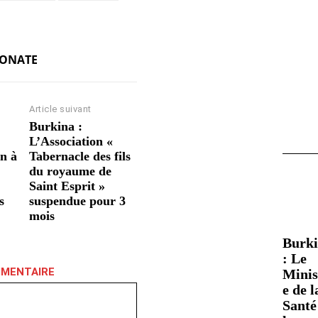
KONATE
Article suivant
Burkina :
L’Association «
in à
Tabernacle des fils
du royaume de
Saint Esprit »
s
suspendue pour 3
mois
Burk
: Le
MMENTAIRE
Minis
e de l
Santé