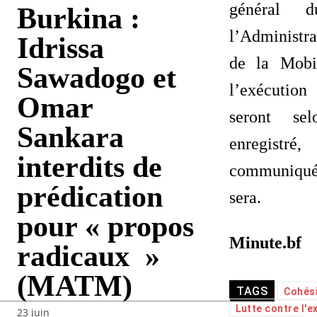
général 
Burkina :
l’Administra
Idrissa
de la Mobi
Sawadogo et
l’exécution
Omar
seront sel
Sankara
enregist
interdits de
communiqué
prédication
sera.
pour « propos
Minute.bf
radicaux »
(MATM)
TAGS
Cohési
Lutte contre l'
23 juin