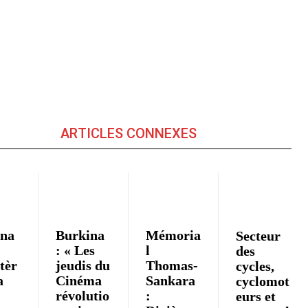
ARTICLES CONNEXES
ina
Burkina
Mémoria
Secteur
: « Les
l
des
tèr
jeudis du
Thomas-
cycles,
a
Cinéma
Sankara
cyclomot
révolutio
:
eurs et