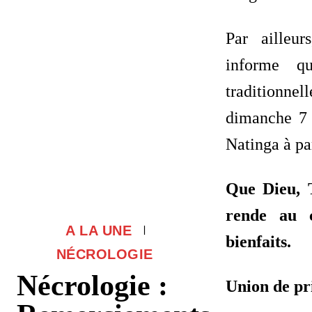
Par ailleur
informe qu
traditionne
dimanche 7
Natinga à pa
Que Dieu, 
rende au c
A LA UNE
bienfaits.
NÉCROLOGIE
Nécrologie :
Union de pri