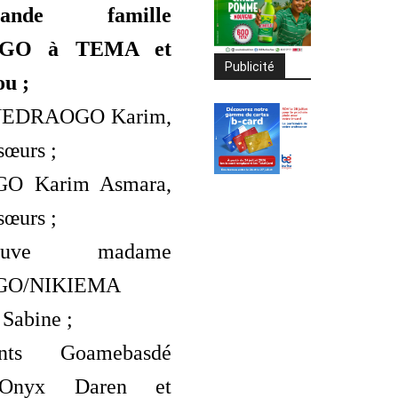
nde famille
GO à TEMA et
Publicité
u ;
OUEDRAOGO Karim,
 sœurs ;
O Karim Asmara,
 sœurs ;
uve madame
O/NIKIEMA
Sabine ;
nts Goamebasdé
 Onyx Daren et