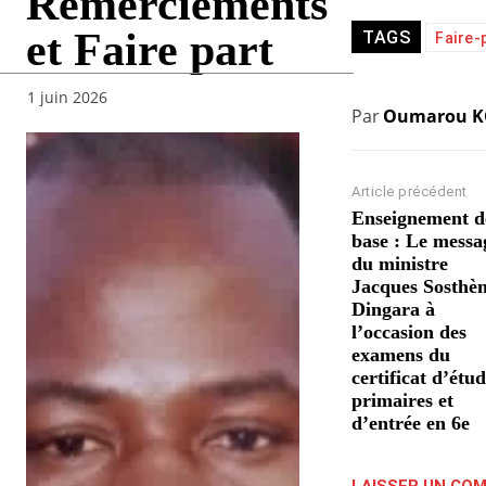
Remerciements
et Faire part
TAGS
Faire-
1 juin 2026
Par
Oumarou 
Article précédent
Enseignement d
base : Le messa
du ministre
Jacques Sosthè
Dingara à
l’occasion des
examens du
certificat d’étu
primaires et
d’entrée en 6e