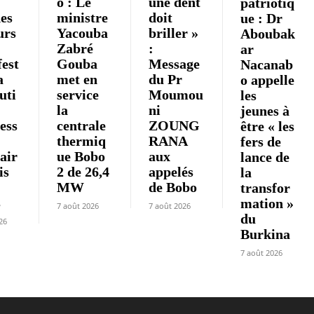
o : Le
une dent
patriotiq
es
ministre
doit
ue : Dr
urs
Yacouba
briller »
Aboubak
Zabré
:
ar
est
Gouba
Message
Nacanab
a
met en
du Pr
o appelle
uti
service
Moumou
les
la
ni
jeunes à
ess
centrale
ZOUNG
être « les
thermiq
RANA
fers de
air
ue Bobo
aux
lance de
is
2 de 26,4
appelés
la
MW
de Bobo
transfor
s
mation »
7 août 2026
7 août 2026
du
26
Burkina
7 août 2026