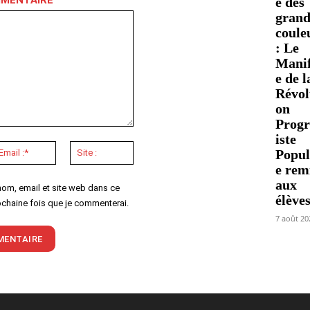
MMENTAIRE
e des
grand
coule
: Le
Manif
e de l
Révol
on
Progr
iste
Email
Site
Popul
:*
:
e rem
aux
nom, email et site web dans ce
élève
ochaine fois que je commenterai.
7 août 20