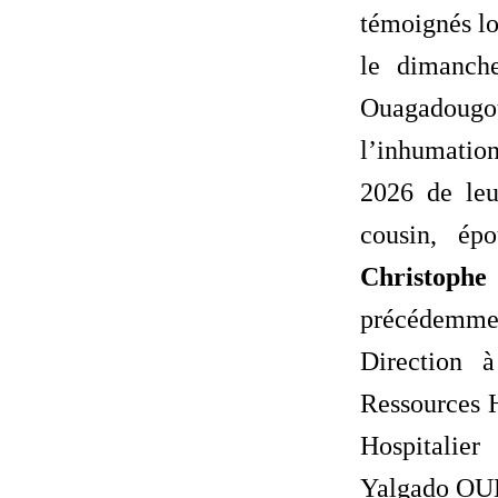
témoignés lo
le dimanch
Ouagad
l’inhumatio
2026 de leur
cousin, ép
Christo
précédemme
Direction 
Ressources 
Hospitali
Yalgado O