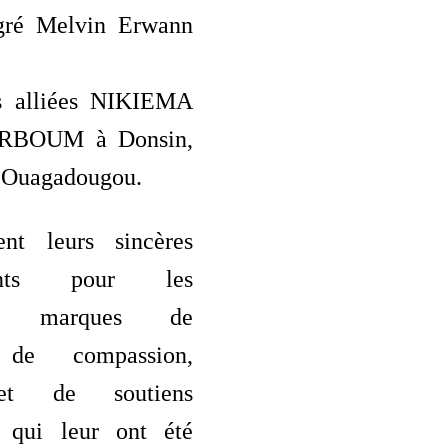
ré Melvin Erwann
es alliées NIKIEMA
RBOUM à Donsin,
 Ouagadougou.
ent leurs sincères
ments pour les
es marques de
, de compassion,
 et de soutiens
s qui leur ont été