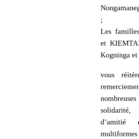
Nongamaneg
;
Les famill
et KIEMTA
Kogninga et
vous réitèr
remercie
nombreus
solidarité
d’amitié
multiforme