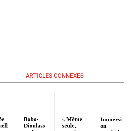
ARTICLES CONNEXES
ée
Bobo-
« Même
Immersi
ell
Dioulass
seule,
on