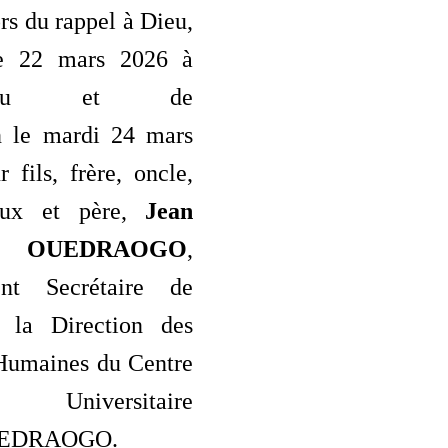
rs du rappel à Dieu,
e 22 mars 2026 à
ougou et de
n le mardi 24 mars
 fils, frère, oncle,
oux et père,
Jean
phe OUEDRAOGO
,
nt Secrétaire de
à la Direction des
Humaines du Centre
er Universitaire
UEDRAOGO.