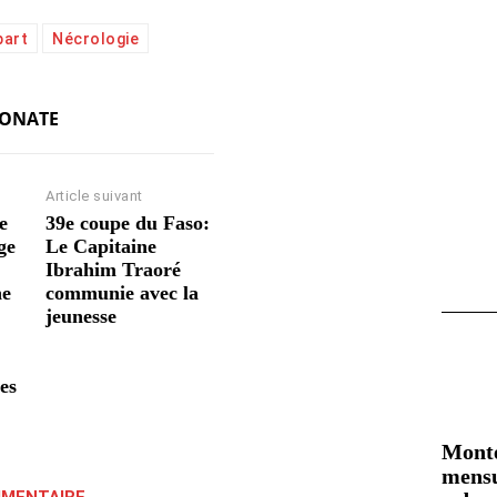
part
Nécrologie
KONATE
Article suivant
e
39e coupe du Faso:
ge
Le Capitaine
Ibrahim Traoré
ne
communie avec la
jeunesse
des
Mont
mensu