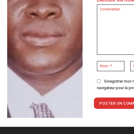
LAISSER UN CO
Commenter
:
Nom
:*
Enregistrer mon 
navigateur pour la pr