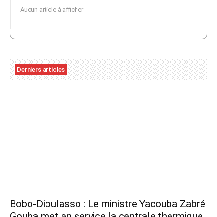
Aucun article à afficher
Derniers articles
Bobo-Dioulasso : Le ministre Yacouba Zabré
Gouba met en service la centrale thermique