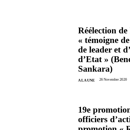
Réélection de
« témoigne de 
de leader et
d’Etat » (Be
Sankara)
26 Novembre 2020
A LA UNE
19e promotion
officiers d’act
promotion « R