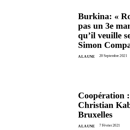
Burkina: « Ro
pas un 3e ma
qu’il veuille s
Simon Compa
20 Septembre 2021
A LA UNE
Coopération 
Christian Ka
Bruxelles
7 Février 2021
A LA UNE