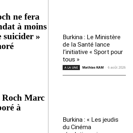
ch ne fera
ndat à moins
e suicider »
Burkina : Le Ministère
de la Santé lance
oré
l’initiative « Sport pour
tous »
Mathias KAM
-
6 août 2026
A LA UNE
: Roch Marc
boré à
Burkina : « Les jeudis
du Cinéma