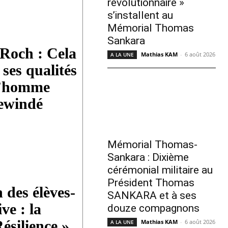
révolutionnaire »
s’installent au
Mémorial Thomas
Sankara
 Roch : Cela
Mathias KAM
-
6 août 2026
A LA UNE
ses qualités
 d’homme
newindé
Mémorial Thomas-
Sankara : Dixième
cérémonial militaire au
Président Thomas
 des élèves-
SANKARA et à ses
ive : la
douze compagnons
ésilience »
Mathias KAM
-
6 août 2026
A LA UNE