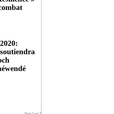
 combat
 2020:
soutiendra
och
néwendé
Page 1 sur 3