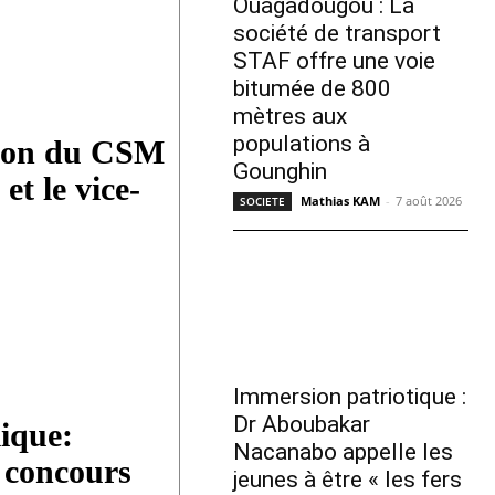
Ouagadougou : La
société de transport
STAF offre une voie
bitumée de 800
mètres aux
populations à
sion du CSM
Gounghin
et le vice-
Mathias KAM
-
7 août 2026
SOCIETE
Immersion patriotique :
Dr Aboubakar
ique:
Nacanabo appelle les
 concours
jeunes à être « les fers