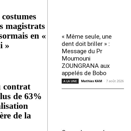
 costumes
s magistrats
ésormais en «
« Même seule, une
dent doit briller » :
i »
Message du Pr
Moumouni
ZOUNGRANA aux
appelés de Bobo
Mathias KAM
-
7 août 2026
A LA UNE
 contrat
 Plus de 63%
lisation
ère de la