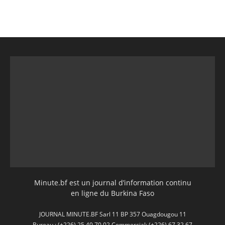
Minute.bf est un journal d’information continu
en ligne du Burkina Faso
JOURNAL MINUTE.BF Sarl 11 BP 357 Ouagdougou 11
Bureau : (+226) 25 40 70 02 Commercial: (+226) 67 32 67