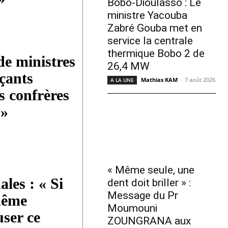
Bobo-Dioulasso : Le
ministre Yacouba
Zabré Gouba met en
service la centrale
thermique Bobo 2 de
de ministres
26,4 MW
çants
Mathias KAM
-
7 août 2026
A LA UNE
s confrères
 »
« Même seule, une
ales : « Si
dent doit briller » :
Message du Pr
même
Moumouni
user ce
ZOUNGRANA aux