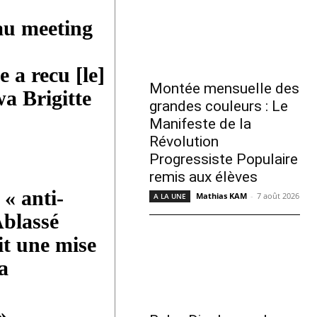
au meeting
 a recu [le]
Montée mensuelle des
a Brigitte
grandes couleurs : Le
Manifeste de la
Révolution
Progressiste Populaire
remis aux élèves
« anti-
Mathias KAM
-
7 août 2026
A LA UNE
Ablassé
t une mise
a
»