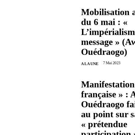
Mobilisation 
du 6 mai : «
L’impérialisme
message » (Aw
Ouédraogo)
7 Mai 2023
A LA UNE
Manifestation 
française » : 
Ouédraogo fai
au point sur s
« prétendue
participation 