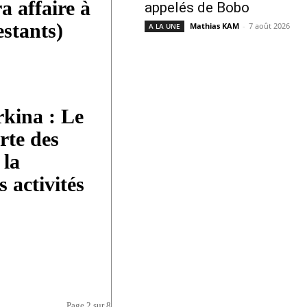
a affaire à
appelés de Bobo
stants)
Mathias KAM
-
7 août 2026
A LA UNE
kina : Le
te des
 la
 activités
Page 2 sur 8