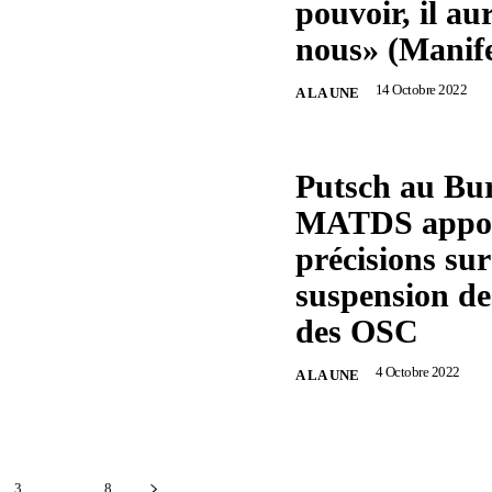
pouvoir, il aur
nous» (Manife
14 Octobre 2022
A LA UNE
Putsch au Bur
MATDS appor
précisions sur
suspension des
des OSC
4 Octobre 2022
A LA UNE
3
...
8