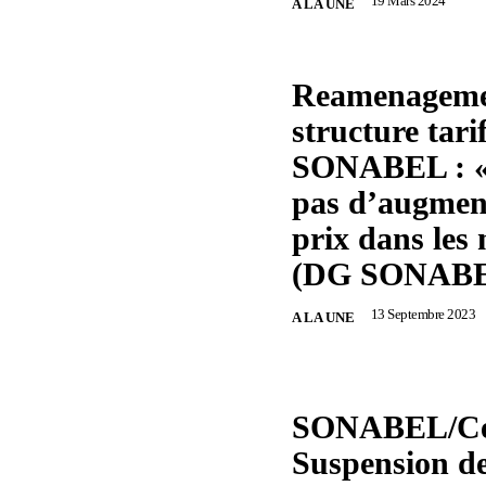
19 Mars 2024
A LA UNE
Reamenagemen
structure tarif
SONABEL : « 
pas d’augmen
prix dans les
(DG SONAB
13 Septembre 2023
A LA UNE
SONABEL/Ce
Suspension de 