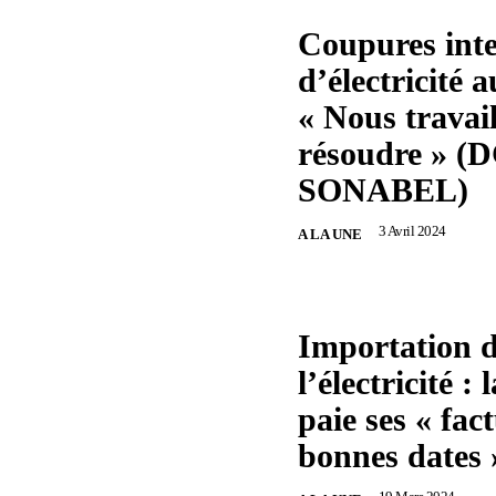
Coupures int
d’électricité 
« Nous travail
résoudre » (
SONABEL)
3 Avril 2024
A LA UNE
Importation 
l’électricité
paie ses « fac
bonnes dates 