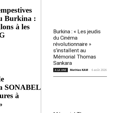
empestives
au Burkina :
lons à les
Burkina : « Les jeudis
DG
du Cinéma
révolutionnaire »
s’installent au
Mémorial Thomas
Sankara
Mathias KAM
-
6 août 2026
A LA UNE
de
 : la SONABEL
tures à
»