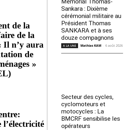
Mémorial Thomas-
Sankara : Dixième
cérémonial militaire au
Président Thomas
t de la
SANKARA et à ses
aire de la
douze compagnons
Il n’y aura
Mathias KAM
-
6 août 2026
A LA UNE
tation de
 ménages »
EL)
Secteur des cycles,
cyclomoteurs et
motocycles : La
ntre:
BMCRF sensibilise les
l’électricité
opérateurs