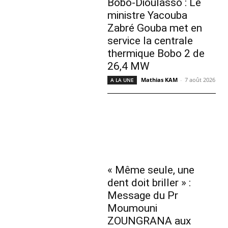
Bobo-Dioulasso : Le
ministre Yacouba
Zabré Gouba met en
service la centrale
thermique Bobo 2 de
26,4 MW
Mathias KAM
-
7 août 2026
A LA UNE
« Même seule, une
dent doit briller » :
Message du Pr
Moumouni
ZOUNGRANA aux