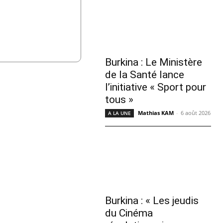
Burkina : Le Ministère
de la Santé lance
l’initiative « Sport pour
tous »
Mathias KAM
-
6 août 2026
A LA UNE
Burkina : « Les jeudis
du Cinéma