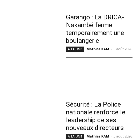
Garango : La DRICA-
Nakambé ferme
temporairement une
boulangerie
Mathias KAM
-
5 août 2026
A LA UNE
Sécurité : La Police
nationale renforce le
leadership de ses
nouveaux directeurs
Mathias KAM
-
5 août 2026
A LA UNE