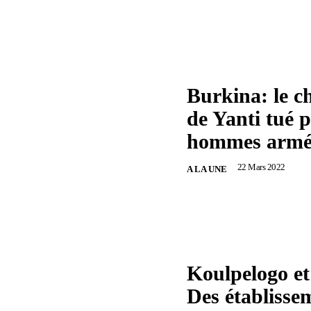
Burkina: le c
de Yanti tué p
hommes armé
22 Mars 2022
A LA UNE
Koulpelogo et
Des établisse