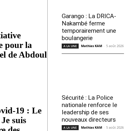
Garango : La DRICA-
Nakambé ferme
temporairement une
iative
boulangerie
e pour la
Mathias KAM
-
5 août 2026
A LA UNE
pel de Abdoul
Sécurité : La Police
nationale renforce le
vid-19 : Le
leadership de ses
Je suis
nouveaux directeurs
re des
Mathias KAM
-
5 août 2026
A LA UNE