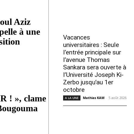
oul Aziz
lle à une
Vacances
sition
universitaires : Seule
l’entrée principale sur
l’avenue Thomas
Sankara sera ouverte à
l’Université Joseph Ki-
Zerbo jusqu’au 1er
octobre
R ! », clame
Mathias KAM
-
5 août 2026
A LA UNE
 Bougouma