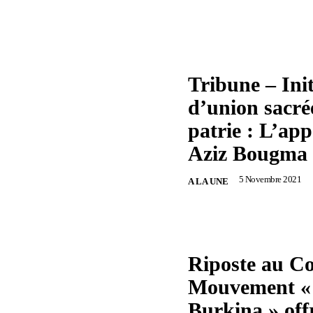
Tribune – Init
d’union sacré
patrie : L’ap
Aziz Bougma
5 Novembre 2021
A LA UNE
Riposte au Co
Mouvement « 
Burkina » off