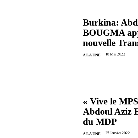
Burkina: Abd
BOUGMA appe
nouvelle Tran
18 Mai 2022
A LA UNE
« Vive le MPS
Abdoul Aziz
du MDP
25 Janvier 2022
A LA UNE