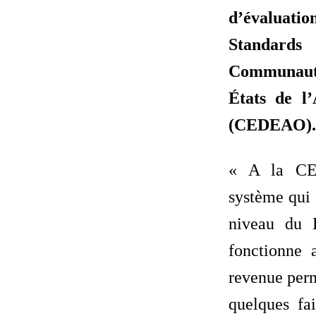
d’évaluati
Standar
Communaut
États de l’
(CEDEAO).
« A la C
système qui 
niveau du 
fonctionne 
revenue perm
quelques fa