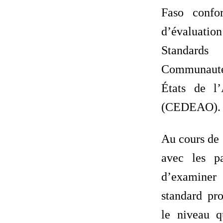
Faso confo
d’évaluati
Standar
Communaut
États de l’
(CEDEAO).
Au cours de c
avec les pa
d’examiner
standard pro
le niveau q