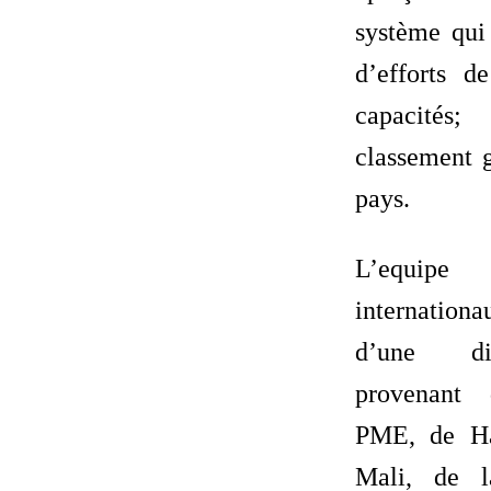
système qui
d’efforts d
capacité
classement 
pays.
L’equip
internatio
d’une di
provenant
PME, de Ha
Mali, de 