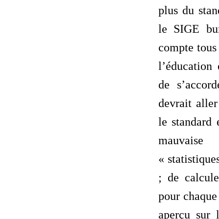
plus du stan
le SIGE bu
compte tous 
l’éducation 
de s’accord
devrait alle
le standard 
mauvaise
« statistiqu
; de calcul
pour chaque
aperçu sur 