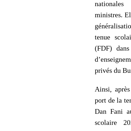
nationale
ministres. El
généralisa
tenue scol
(FDF) dans 
d’enseign
privés du Bu
Ainsi, après
port de la t
Dan Fani a
scolaire 2