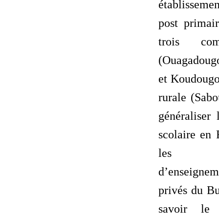
établisseme
post primai
trois co
(Ouagadoug
et Koudoug
rurale (Sabo
généraliser 
scolaire en
les éta
d’enseign
privés du Bu
savoir le 