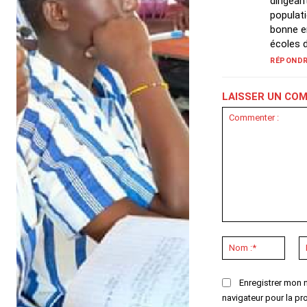
dirigean
populati
bonne e
écoles 
RÉPOND
LAISSER UN CO
Commenter
:
Nom
:*
Enregistrer mon 
navigateur pour la pr