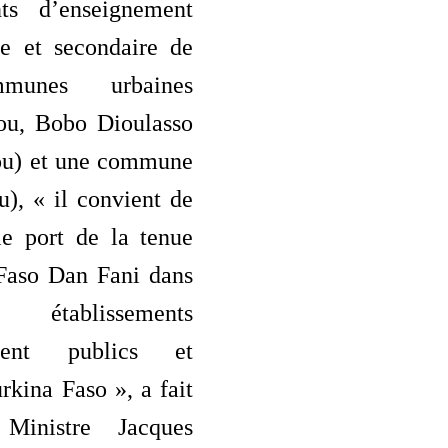
nts d’enseignement
re et secondaire de
mmunes urbaines
ou, Bobo Dioulasso
ou) et une commune
u), « il convient de
le port de la tenue
 Faso Dan Fani dans
blissements
ement publics et
rkina Faso », a fait
Ministre Jacques