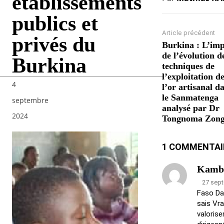
établissements
publics et
Article précédent
privés du
Burkina : L’im
de l’évolution d
Burkina
techniques de
l’exploitation d
4
l’or artisanal d
le Sanmatenga
septembre
analysé par Dr
2024
Tongnoma Zon
1 COMMENTAI
Kambo
27 sep
Faso Da
sais Vra
valorise