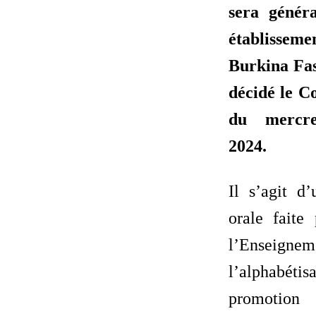
sera généra
établissem
Burkina Fas
décidé le Co
du mercr
2024.
Il s’agit d
orale faite
l’Enseigne
l’alphabét
promotio