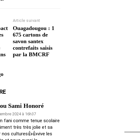
Article suivant
pact
Ouagadougou : 1
es
675 cartons de
savon santex
e
contrefaits saisis
ans
par la BMCRF
go
RE
u Sami Honoré
tembre 2024 à 16h37
n fani comme tenue scolaire
iment très très jolie et sa
r nos cultures👍👍vive les