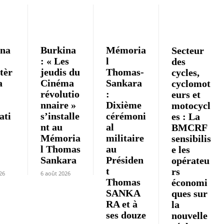
ina
Burkina
Mémoria
Secteur
: « Les
l
des
tèr
jeudis du
Thomas-
cycles,
a
Cinéma
Sankara
cyclomot
révolutio
:
eurs et
nnaire »
Dixième
motocycl
iati
s’installe
cérémoni
es : La
nt au
al
BMCRF
Mémoria
militaire
sensibilis
l Thomas
au
e les
»
Sankara
Présiden
opérateu
t
rs
26
6 août 2026
Thomas
économi
SANKA
ques sur
RA et à
la
ses douze
nouvelle