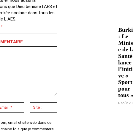
ts et nous aussi la
ons.que Dieu bénisse l.AES et
ntrée scolaire dans tous les
de L.AES.
RE
Burk
: Le
MMENTAIRE
Minis
e de l
Santé
lance
l’init
ve «
Sport
pour
tous 
6 août 20
Email
Site
:*
:
nom, email et site web dans ce
ochaine fois que je commenterai.