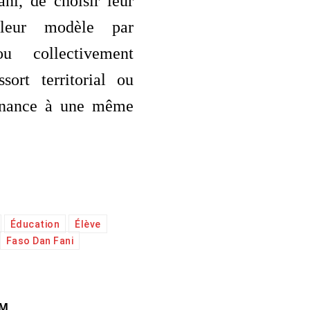
ni, de choisir leur
leur modèle par
ou collectivement
sort territorial ou
tenance à une même
Éducation
Élève
Faso Dan Fani
AM