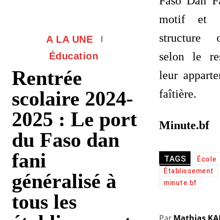
Faso Dan Fa
motif et 
structure 
A LA UNE
selon le res
Éducation
Rentrée
leur appar
scolaire 2024-
faîtière.
2025 : Le port
Minute.bf
du Faso dan
fani
TAGS
École
Établissement
généralisé à
minute.bf
tous les
Par
Mathias K