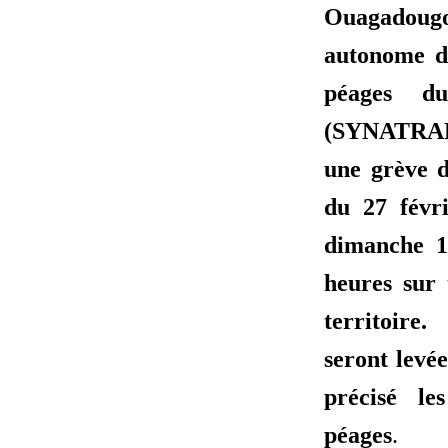
Ouagadoug
autonome de
péages d
(SYNATRA
une grève d
du 27 févr
dimanche 1
heures sur 
territoire
seront levée
précisé le
péages
.