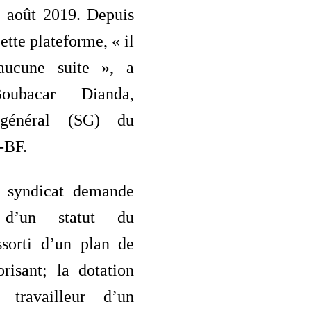
8 août 2019. Depuis
ette plateforme, « il
ucune suite », a
oubacar Dianda,
 général (SG) du
BF.
e syndicat demande
n d’un statut du
ssorti d’un plan de
orisant; la dotation
travailleur d’un