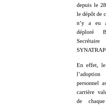
depuis le 2
le dépôt de c
n’y a eu a
déploré B
Secrétaire
SYNATRAP-
En effet, l
l’adoptio
personnel a
carrière val
de chaque 