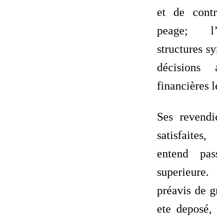
et de cont
peage; l’
structures sy
décisions 
financières l
Ses revendi
satisfait
entend pas
superieure.
préavis de g
ete deposé,