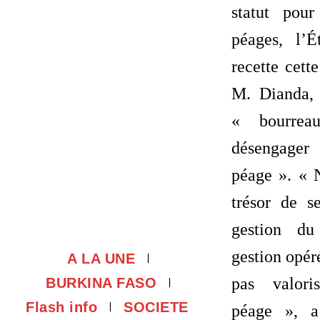
statut pou
péages, l’
recette cett
M. Dianda,
« bourrea
désengage
péage ». «
trésor de s
gestion du
gestion opér
A LA UNE
pas valori
BURKINA FASO
Flash info
SOCIETE
péage », 