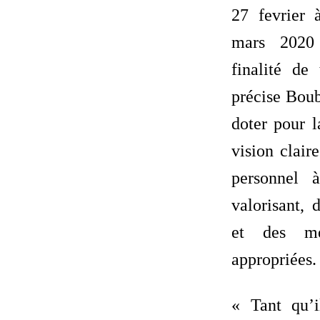
27 fevrier 
mars 2020
finalité de 
précise Boub
doter pour l
vision clair
personnel 
valorisant, 
et des mes
appropriées.
« Tant qu’