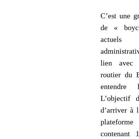
C’est une gr
de « boyco
actue
administrat
lien avec 
routier du 
entendre l
L’objectif 
d’arriver à 
plateform
contenant 