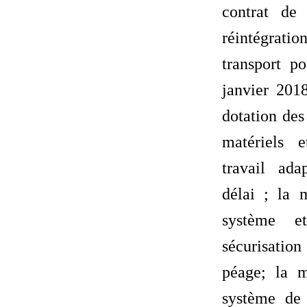
contrat de 
réintégratio
transport p
janvier 2018
dotation des
matériels 
travail ad
délai ; la 
système et
sécurisati
péage; la 
système de 