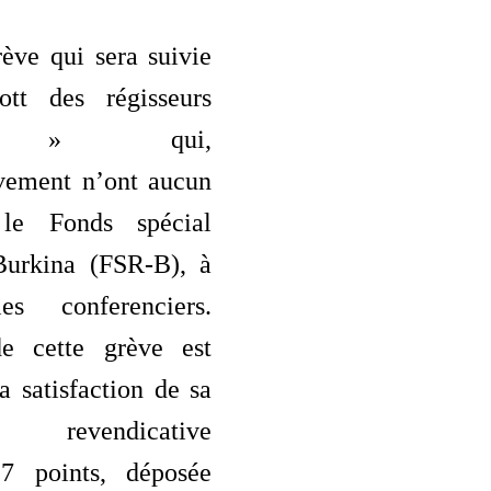
ève qui sera suivie
tt des régisseurs
ls » qui,
ivement n’ont aucun
le Fonds spécial
Burkina (FSR-B), à
es conferenciers.
de cette grève est
la satisfaction de sa
e revendicative
17 points, déposée