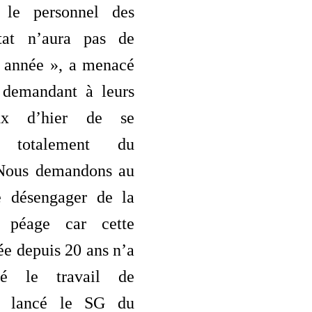
r le personnel des
État n’aura pas de
e année », a menacé
 demandant à leurs
ux d’hier de se
r totalement du
 Nous demandons au
e désengager de la
 péage car cette
ée depuis 20 ans n’a
sé le travail de
a lancé le SG du