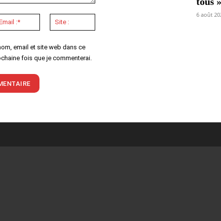
tous 
6 août 20
Email
Site
:*
:
nom, email et site web dans ce
ochaine fois que je commenterai.