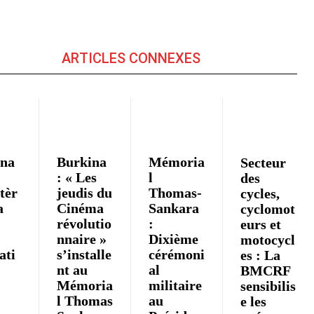
ARTICLES CONNEXES
ina
Burkina
Mémoria
Secteur
: « Les
l
des
tèr
jeudis du
Thomas-
cycles,
a
Cinéma
Sankara
cyclomot
révolutio
:
eurs et
nnaire »
Dixième
motocycl
iati
s’installe
cérémoni
es : La
nt au
al
BMCRF
Mémoria
militaire
sensibilis
l Thomas
au
e les