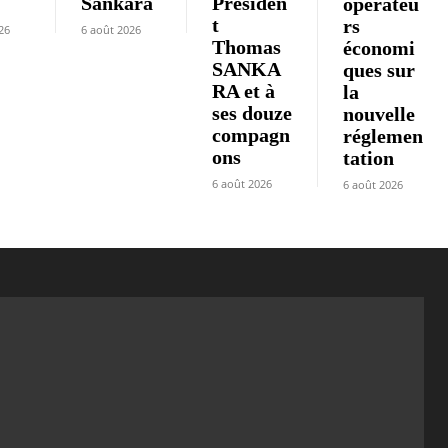
»
Sankara
Présiden
opérateu
t
rs
26
6 août 2026
Thomas
économi
SANKA
ques sur
RA et à
la
ses douze
nouvelle
compagn
réglemen
ons
tation
6 août 2026
6 août 2026