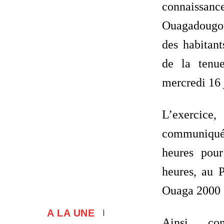
connaissance
Ouagadougou
des habitan
de la tenu
mercredi 16 
L’exerc
communiqué
heures pou
heures, au P
Ouaga 2000 e
A LA UNE
Ainsi, co