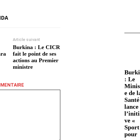
NDA
Article suivant
Burkina : Le CICR
ara
fait le point de ses
actions au Premier
ministre
Burk
: Le
MMENTAIRE
Minis
e de l
Santé
lance
l’init
ve «
Sport
pour