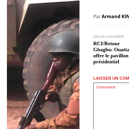
Par
Armand KI
Article précédent
RCI/Retour
Gbagbo: Ouatt
offre le pavillon
présidentiel
LAISSER UN CO