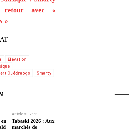
n retour avec «
N »
AT
e
Élévation
ique
bert Ouédraogo
Smarty
AM
Article suivant
 en
Tabaski 2026 : Aux
ald
marchés de