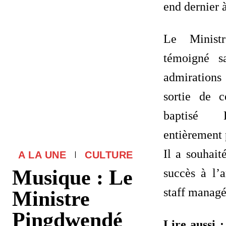
end dernier
Le Minist
témoigné s
admiration
sortie de 
baptisé
entièrement 
Il a souhait
A LA UNE
CULTURE
Musique : Le
succès à l’a
staff managé
Ministre
Pingdwendé
Lire aussi 