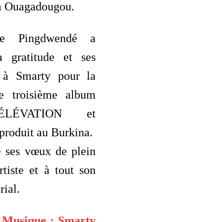
 à Ouagadougou.
re Pingdwendé a
a gratitude et ses
s à Smarty pour la
ce troisième album
 ÉLÉVATION et
produit au Burkina.
é ses vœux de plein
rtiste et à tout son
rial.
:
Musique : Smarty