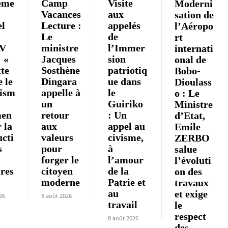
eme
Camp
Visite
Moderni
Vacances
aux
sation de
el
Lecture :
appelés
l’Aéropo
Le
de
rt
V
ministre
l’Immer
internati
: «
Jacques
sion
onal de
tte
Sosthène
patriotiq
Bobo-
 le
Dingara
ue dans
Dioulass
ism
appelle à
le
o : Le
un
Guiriko
Ministre
en
retour
: Un
d’Etat,
 la
aux
appel au
Emile
ucti
valeurs
civisme,
ZERBO
s
pour
à
salue
forger le
l’amour
l’évoluti
ires
citoyen
de la
on des
moderne
Patrie et
travaux
au
et exige
26
8 août 2026
travail
le
respect
8 août 2026
des