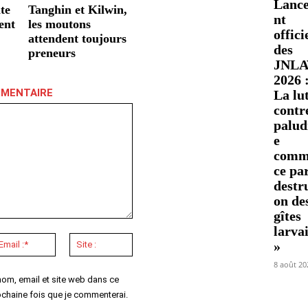
Lanc
te
Tanghin et Kilwin,
nt
ent
les moutons
offici
attendent toujours
des
preneurs
JNLA
2026 
MMENTAIRE
La lu
contre
palud
e
comm
ce par
destr
on de
gîtes
larva
Email
Site
»
:*
:
8 août 20
nom, email et site web dans ce
ochaine fois que je commenterai.