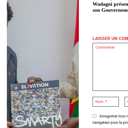
Wadagni présen
son Gouvernem
LAISSER UN CO
Commenter
:
Nom
:*
Enregistrer mon 
navigateur pour la pr