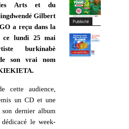
 des Arts et du
Pingdwendé Gilbert
Publicité
 a reçu dans la
 ce lundi 25 mai
tiste burkinabè
de son vrai nom
s KIEKIETA.
e cette audience,
 remis un CD et une
 son dernier album
s dédicacé le week-