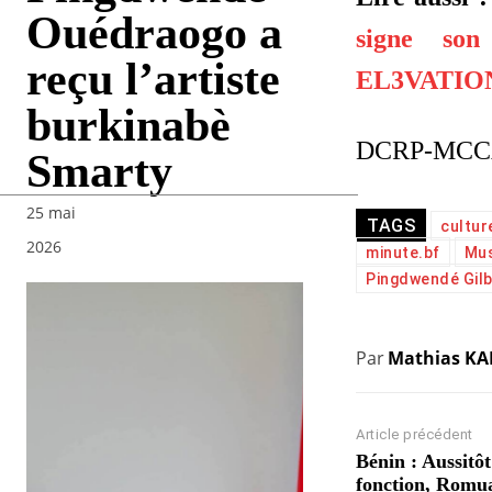
Ouédraogo a
signe so
reçu l’artiste
EL3VATIO
burkinabè
DCRP-MCC
Smarty
25 mai
TAGS
cultur
2026
minute.bf
Mus
Pingdwendé Gil
Par
Mathias K
Article précédent
Bénin : Aussitôt
fonction, Romu