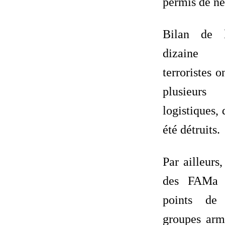
permis de neu
Bilan de l
dizaine 
terroristes o
plusieur
logistiques,
été détruits.
Par ailleurs
des FAMa o
points de
groupes armé