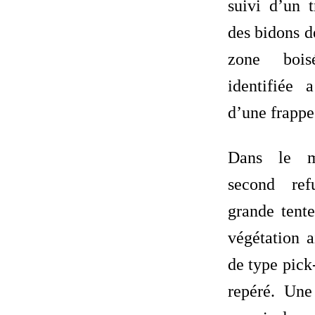
suivi d’un t
des bidons d
zone bois
identifiée 
d’une frappe
Dans le m
second ref
grande tente
végétation a
de type pick
repéré. Une