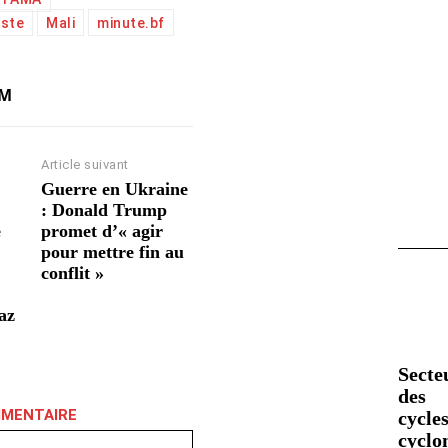
iste
Mali
minute.bf
AM
Article suivant
Guerre en Ukraine
: Donald Trump
e
promet d’« agir
pour mettre fin au
conflit »
az
Secte
des
MMENTAIRE
cycles
cyclo