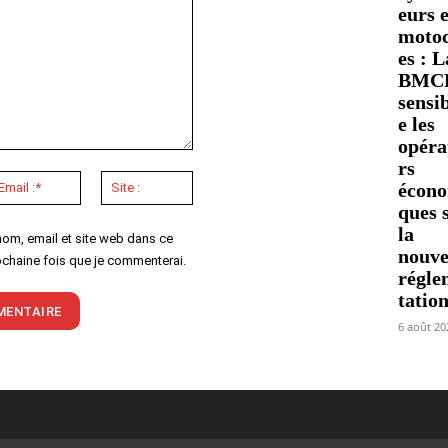
eurs e
motoc
es : L
BMC
sensib
e les
opéra
rs
Email
Site
écon
:*
:
ques 
la
nom, email et site web dans ce
nouve
ochaine fois que je commenterai.
régle
tatio
6 août 20