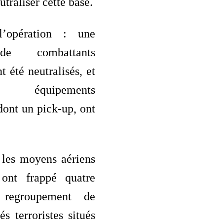
traliser cette base.
’opération : une
de combattants
nt été neutralisés, et
s équipements
 dont un pick-up, ont
, les moyens aériens
nt frappé quatre
 regroupement de
s terroristes situés