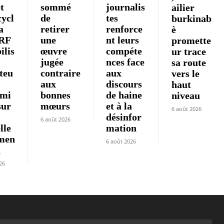
t
sommé
journalis
ailier
ycl
de
tes
burkinab
a
retirer
renforce
è
RF
une
nt leurs
promette
ilis
œuvre
compéte
ur trace
jugée
nces face
sa route
teu
contraire
aux
vers le
aux
discours
haut
omi
bonnes
de haine
niveau
sur
mœurs
et à la
6 août 2026
désinfor
6 août 2026
lle
mation
men
6 août 2026
n
26