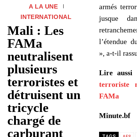
armés terror
A LA UNE
INTERNATIONAL
jusque dan
Mali : Les
retranche
FAMa
l’étendue du
neutralisent
», a-t-il rass
plusieurs
Lire aussi
terroristes et
terroriste 
détruisent un
FAMa
tricycle
Minute.bf
chargé de
carburant
TAGS
AES