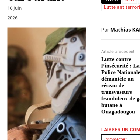
Lutte antiterror
16 juin
2026
Par
Mathias K
Article précédent
Lutte contre
l’insécurité : La
Police National
démantèle un
réseau de
transvaseurs
frauduleux de g
butane à
Ouagadougou
LAISSER UN CO