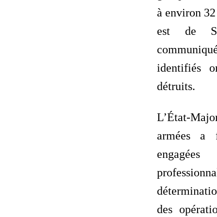
à environ 32
est de S
communiqu
identifiés 
détruits.
L’État-Ma
armées a f
engagée
professio
déterminati
des opérati