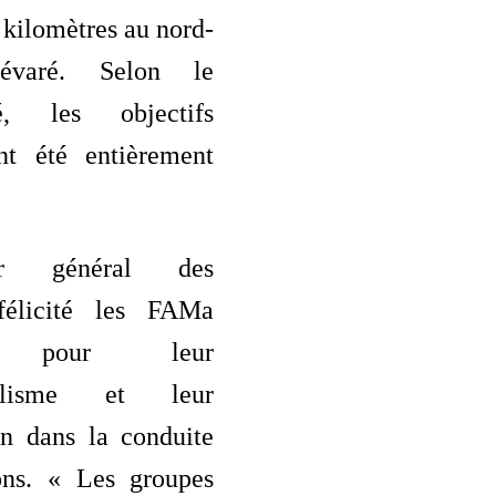
 kilomètres au nord-
évaré. Selon le
é, les objectifs
ont été entièrement
jor général des
élicité les FAMa
s pour leur
nnalisme et leur
on dans la conduite
ons. « Les groupes