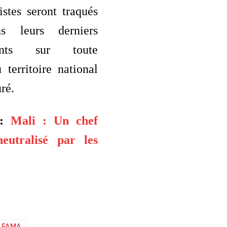
istes seront traqués
s leurs derniers
ments sur toute
 territoire national
uré.
 :
Mali : Un chef
neutralisé par les
FAMA