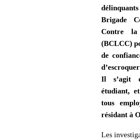
délinquants
Brigade C
Contre la 
(BCLCC) pou
de confianc
d’escroqueri
Il s’agit
étudiant, 
tous empl
résidant à 
Les investig