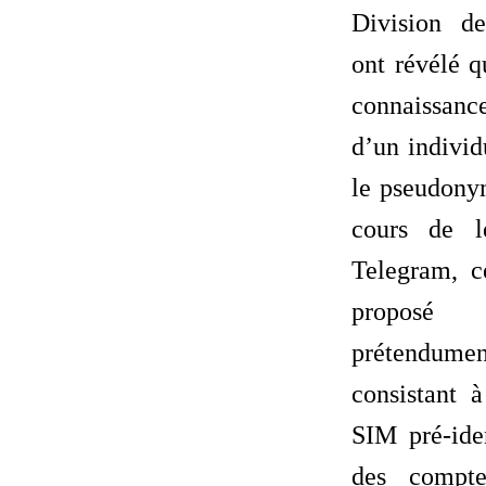
Division d
ont révélé q
connaissan
d’un individ
le pseudony
cours de l
Telegram, ce
proposé
prétendu
consistant à
SIM pré-iden
des compt