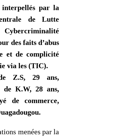
 interpellés par la
entrale de Lutte
Cybercriminalité
r des faits d’abus
e et de complicité
e via les (TIC).
 de Z.S, 29 ans,
et de K.W, 28 ans,
oyé de commerce,
Ouagadougou.
ations menées par la