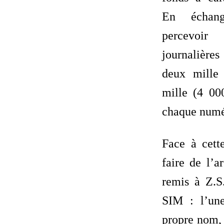
En échan
percevoir
journalièr
deux mille
mille (4 00
chaque numé
Face à cett
faire de l’a
remis à Z.S.
SIM : l’une
propre nom, 