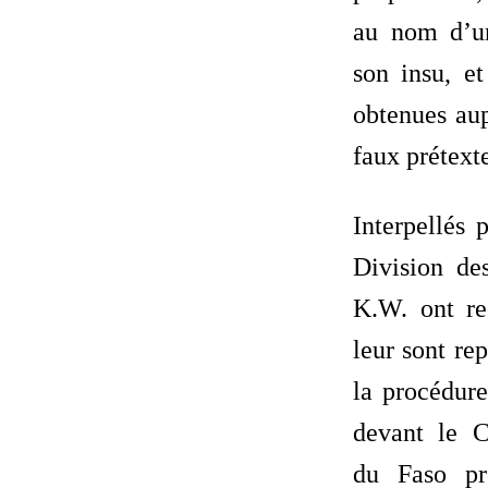
au nom d’u
son insu, et
obtenues aup
faux prétexte
Interpellés 
Division de
K.W. ont re
leur sont re
la procédure
devant le 
du Faso pr