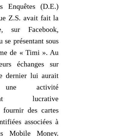
es Enquêtes (D.E.)
ue Z.S. avait fait la
ce, sur Facebook,
u se présentant sous
me de « Timi ». Au
eurs échanges sur
 dernier lui aurait
 une activité
ment lucrative
 fournir des cartes
tifiées associées à
es Mobile Money.