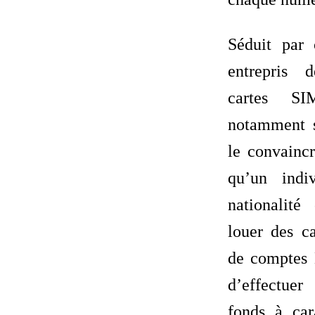
Séduit par 
entrepris 
cartes SI
notamment 
le convaincr
qu’un indi
nationalité 
louer des c
de comptes
d’effectuer
fonds à car