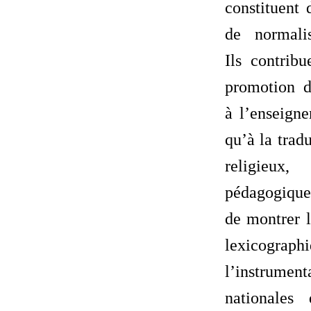
constituent 
de normalis
Ils contrib
promotion de
à l’enseigne
qu’à la trad
religieux,
pédagogiques
de montrer l
lexicogr
l’instrumen
nationales