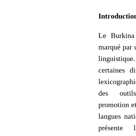
Introductio
Le Burkina
marqué par u
linguistique
certaines d
lexicographi
des outil
promotion et
langues nati
présente 