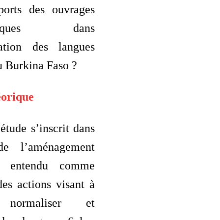
ports des ouvrages
aphiques dans
tation des langues
u Burkina Faso ?
éorique
étude s’inscrit dans
de l’aménagement
ue, entendu comme
es actions visant à
, normaliser et