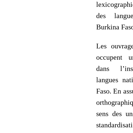
lexicographi
des langu
Burkina Faso
Les ouvrage
occupent u
dans l’ins
langues nat
Faso. En ass
orthographi
sens des uni
standardisat