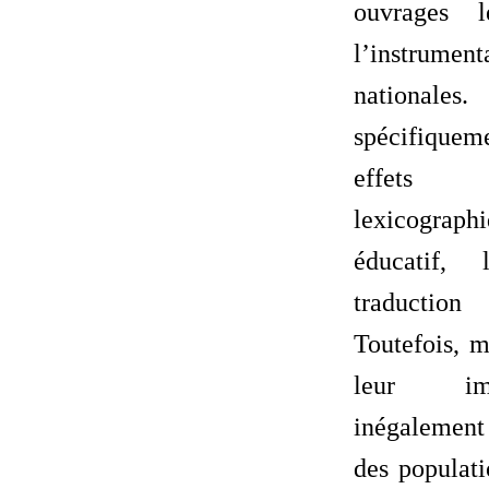
ouvrages l
l’instrumen
national
spécifiquem
effets 
lexicographi
éducatif, 
traductio
Toutefois, m
leur im
inégalement 
des populati