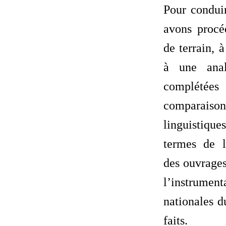
Pour conduir
avons procé
de terrain, 
à une anal
complét
comparais
linguistiq
termes de l
des ouvrages
l’instrumen
nationales d
faits.