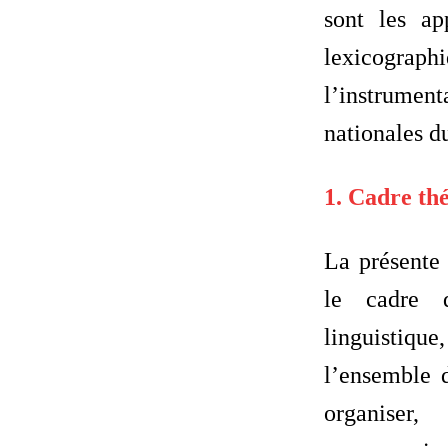
sont les ap
lexicogr
l’instrumen
nationales d
1. Cadre th
La présente 
le cadre 
linguistiq
l’ensemble d
organiser