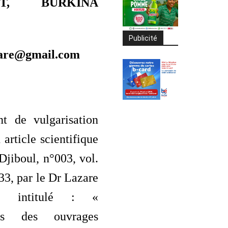
RST, BURKINA
Publicité
are@gmail.com
t de vulgarisation
 article scientifique
Djiboul, n°003, vol.
33, par le Dr Lazare
 intitulé : «
ons des ouvrages