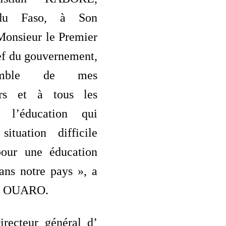
 du Faso, à Son
Monsieur le Premier
ef du gouvernement,
emble de mes
eurs et à tous les
 l’éducation qui
ituation difficile
 pour une éducation
ans notre pays », a
Pr OUARO.
recteur général d’