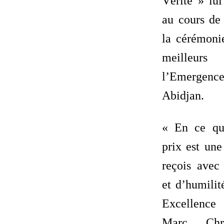
Vérité » lui
au cours de
la cérémonie
meilleu
l’Emerge
Abidjan.
« En ce qu
prix est un
reçois avec
et d’humilit
Excellenc
Marc Chr