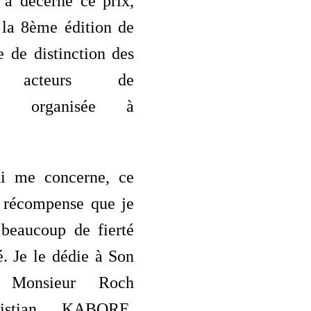
 a décerné ce prix,
 la 8ème édition de
 de distinction des
rs acteurs de
nce organisée à
i me concerne, ce
e récompense que je
 beaucoup de fierté
é. Je le dédie à Son
e Monsieur Roch
istian KABORE,