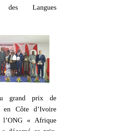
n des Langues
e
u grand prix de
e en Côte d’Ivoire
r l’ONG « Afrique