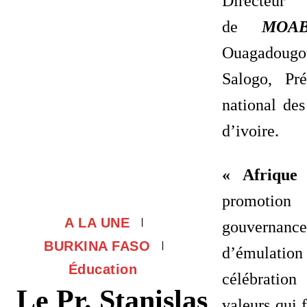
Direct
de
MOA
Ouagadoug
Salogo, Pr
national de
d’ivoire.
« Afrique 
promotio
A LA UNE
gouvernance
BURKINA FASO
d’émulation
Éducation
célébratio
Le Pr. Stanislas
valeurs qui 