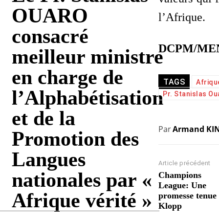
OUARO
l’Afrique.
consacré
DCPM/ME
meilleur ministre
en charge de
TAGS
Afriqu
l’Alphabétisation
Pr. Stanislas Ou
et de la
Par
Armand KI
Promotion des
Langues
Article précédent
nationales par «
Champions
League: Une
Afrique vérité »
promesse tenue
Klopp