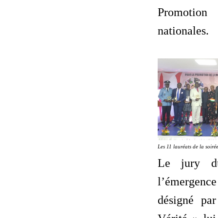
Promotio
nationales.
Les 11 lauréats de la soiré
Le jury d
l’émergenc
désigné pa