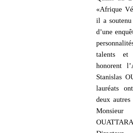
«Afrique Vér
il a soutenu
d’une enquêt
personnalit
talents et
honorent l
Stanislas 
lauréats on
deux autres
Monsieu
OUATTAR