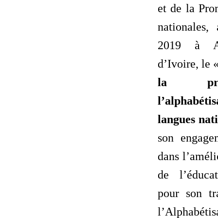
et de la Pr
nationales
2019 à A
d’Ivoire, le 
la pr
l’alphabé
langues nat
son engagem
dans l’améli
de l’éduca
pour son tr
l’Alphabét