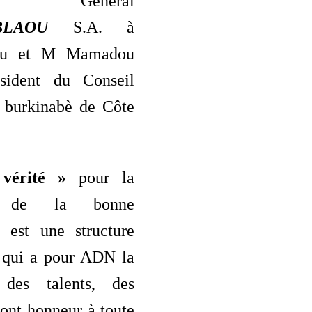
eur Général
BLAOU
S.A. à
ou et M Mamadou
ésident du Conseil
s burkinabè de Côte
vérité »
pour la
n de la bonne
 est une structure
 qui a pour ADN la
n des talents, des
font honneur à toute