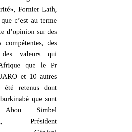
ité», Fornier Lath,
 que c’est au terme
e d’opinion sur des
és compétentes, des
 des valeurs qui
’Afrique que le Pr
OUARO et 10 autres
t été retenus dont
 burkinabè que sont
r Abou Simbel
A, Président