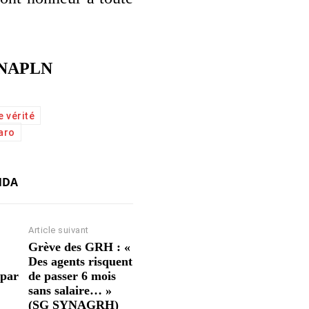
NAPLN
e vérité
aro
NDA
Article suivant
Grève des GRH : «
Des agents risquent
 par
de passer 6 mois
sans salaire… »
(SG SYNAGRH)