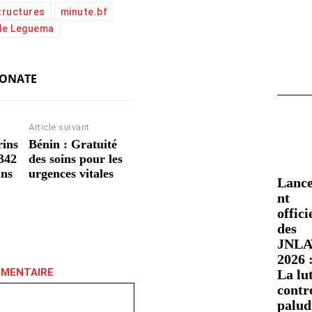
tructures
minute.bf
de Leguema
KONATE
Article suivant
rins
Bénin : Gratuité
342
des soins pour les
ans
urgences vitales
Lanc
nt
offici
des
JNLA
2026 
MMENTAIRE
La lu
contre
palud