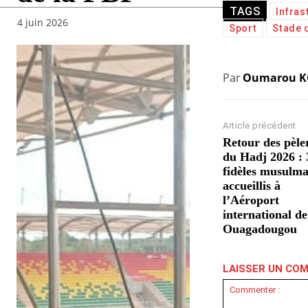
TAGS
Infras
4 juin 2026
Sport
Stade 
Par
Oumarou 
Article précédent
Retour des pèle
du Hadj 2026 : 
fidèles musulm
accueillis à
l’Aéroport
international de
Ouagadougou
LAISSER UN CO