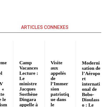
ARTICLES CONNEXES
eme
Camp
Visite
Moderni
Vacances
aux
sation de
el
Lecture :
appelés
l’Aéropo
Le
de
rt
V
ministre
l’Immer
internati
: «
Jacques
sion
onal de
tte
Sosthène
patriotiq
Bobo-
 le
Dingara
ue dans
Dioulass
ism
appelle à
le
o : Le