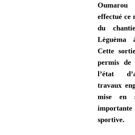
Oumarou
effectué ce 
du chant
Lèguèma à
Cette sorti
permis de 
l’état d
travaux en
mise en s
important
sportive.