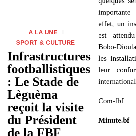
quelques se
importante
effet, un i
A LA UNE
est attend
SPORT & CULTURE
Bobo-Dioula
Infrastructures
les installa
footballistiques
leur confo
: Le Stade de
international
Lèguèma
Com-fbf
reçoit la visite
du Président
Minute.bf
de la FBF