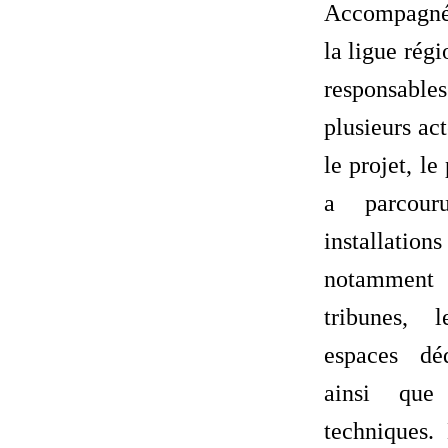
Accompagné 
la ligue rég
responsable
plusieurs ac
le projet, l
a parcouru
installa
notamment 
tribunes, l
espaces dé
ainsi que
techniques.