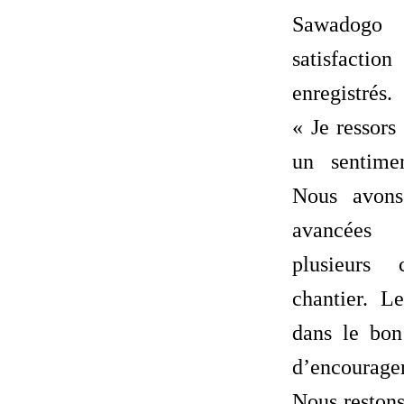
Sawadogo
satisfactio
enregistrés.
« Je ressors
un sentimen
Nous avons
avancées s
plusieurs 
chantier. L
dans le bon
d’encourag
Nous restons