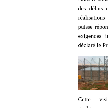
des délais 
réalisation
puisse répo
exigences i
déclaré le P
Cette vis