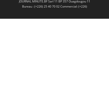
JOURNAL MINUTE.BF Sarl 11 BP 357 Ouagdougou 11
Bureau : (+226) 25 40 70 02 Commercial: (+226)