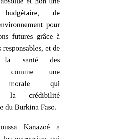
 absolue et non une
e budgétaire, de
’environnement pour
ons futures grâce à
s responsables, et de
er la santé des
eurs comme une
e morale qui
e la crédibilité
le du Burkina Faso.
noussa Kanazoé a
 les entreprises qui