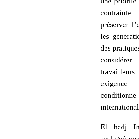
une priorité
contraint
préserver l
les générati
des pratique
considér
travaill
exigenc
conditionn
internationa
El hadj I
souligné que