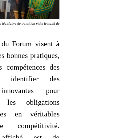
législative de transition visite le stand de
 du Forum visent à
es bonnes pratiques,
es compétences des
t identifier des
 innovantes pour
r les obligations
ires en véritables
e compétitivité.
f affiché est de