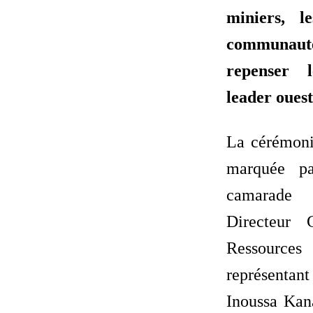
miniers, l
communaut
repenser 
leader ouest
La cérémoni
marquée pa
camarade
Directeur 
Ressource
représenta
Inoussa Kana