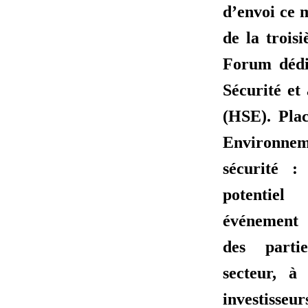
d’envoi ce m
de la trois
Forum dédi
Sécurité et
(HSE). Pla
Environn
sécurité :
potentie
événement 
des parti
secteur, à 
investisseu