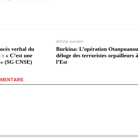
Article suivant
ocès verbal du
Burkina: L’opération Otanpuano
t : « C’est une
déloge des terroristes orpailleurs 
e » (SG CNSE)
l’Est
MMENTAIRE