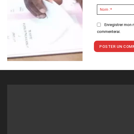
Commenter
:
Enregistrer mon n
commenterai.