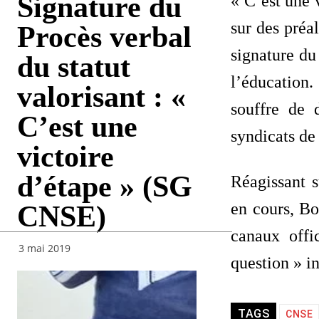
Signature du
« C’est une 
sur des préa
Procès verbal
signature du 
du statut
l’éducation
valorisant : «
souffre de 
C’est une
syndicats de
victoire
d’étape » (SG
Réagissant s
en cours, Bo
CNSE)
canaux offic
3 mai 2019
question » in
TAGS
CNSE