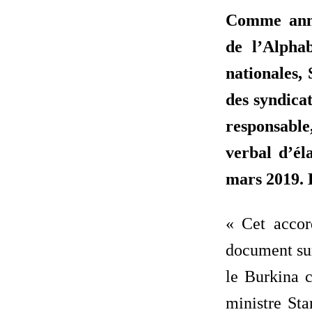
Comme anno
de l’Alpha
nationales,
des syndica
responsabl
verbal d’él
mars 2019. L
« Cet accor
document sur
le Burkina c
ministre Sta