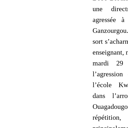
une direct
agressée à
Ganzourgou
sort s’achar
enseignant, 
mardi 29 
l’agression
l’école K
dans l’arr
Ouagadougou
répétition