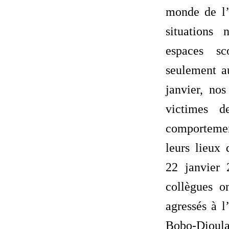
monde de l’
situations 
espaces sc
seulement a
janvier, no
victimes d
comporteme
leurs lieux 
22 janvier
collègues o
agressés à l
Bobo-Dioula