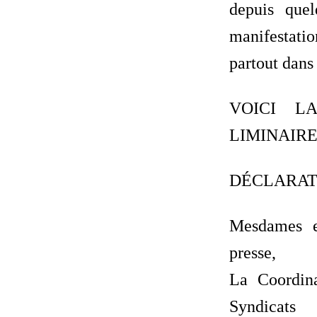
depuis que
manifestati
partout dans 
VOICI L
LIMINAIRE
DÉCLARAT
Mesdames e
presse,
La Coordina
Syndicats