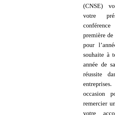
(CNSE) vo
votre pr
conférenc
première de
pour l’ann
souhaite à t
année de sa
réussite da
entreprise
occasion p
remercier un
votre acc