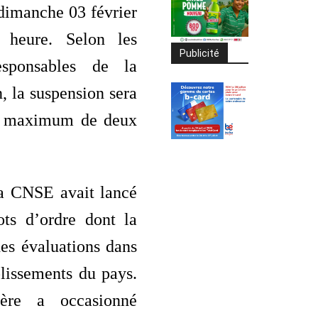
dimanche 03 février
heure. Selon les
Publicité
esponsables de la
, la suspension sera
e maximum de deux
la CNSE avait lancé
ots d’ordre dont la
es évaluations dans
blissements du pays.
ière a occasionné