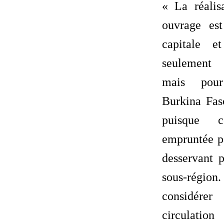
‎« La réali
ouvrage es
capitale e
seulement 
mais pou
Burkina Fas
puisque c
empruntée pa
desservant p
sous-régi
considére
circulati