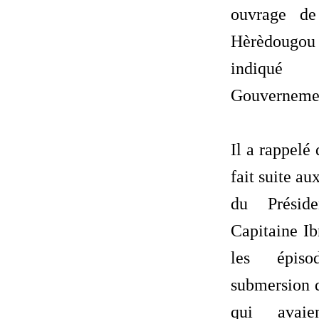
ouvrage de
Hèrèdougou e
indiqué
Gouverneme
‎Il a rappelé
fait suite au
du Présid
Capitaine Ib
les épis
submersion d
qui avaie