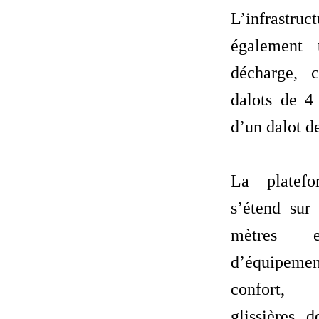
L’infrast
également 
décharge, 
dalots de 4
d’un dalot de
‎La platef
s’étend sur
mètres 
d’équipement
confort,
glissières, 