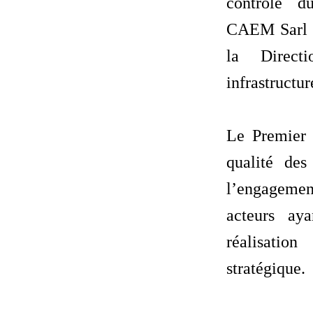
contrôle d
CAEM Sarl e
la Direct
infrastructur
‎Le Premier 
qualité des
l’engagemen
acteurs ay
réalisatio
stratégique.