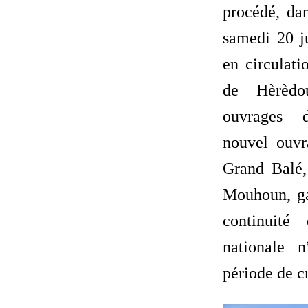
procédé, da
samedi 20 j
en circulat
de Hèrèd
ouvrages 
nouvel ouvr
Grand Balé,
Mouhoun, ga
continuité
nationale 
période de c