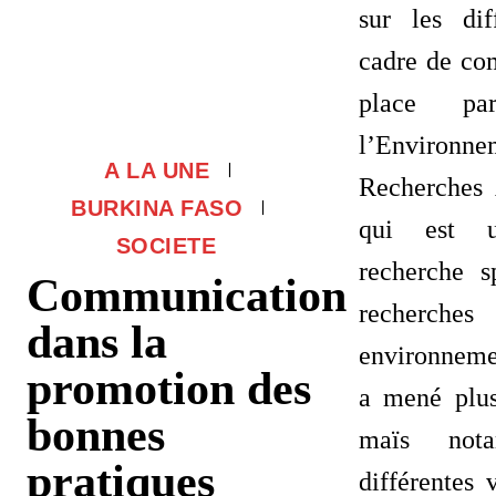
sur les di
cadre de co
place pa
l’Environn
A LA UNE
Recherches
BURKINA FASO
qui est u
SOCIETE
recherche s
Communication
recherch
dans la
environnemen
promotion des
a mené plus
bonnes
maïs not
pratiques
différentes 