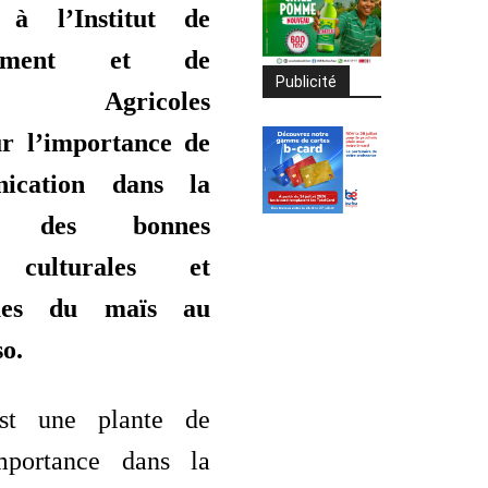
 à l’Institut de
nnement et de
Publicité
hes Agricoles
r l’importance de
ication dans la
on des bonnes
s culturales et
ques du maïs au
o.
st une plante de
mportance dans la