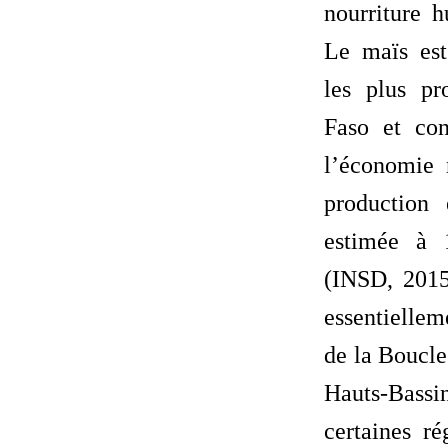
nourriture 
Le maïs est
les plus pr
Faso et con
l’économie 
production
estimée à 
(INSD, 2015)
essentiellem
de la Boucl
Hauts-Bass
certaines ré