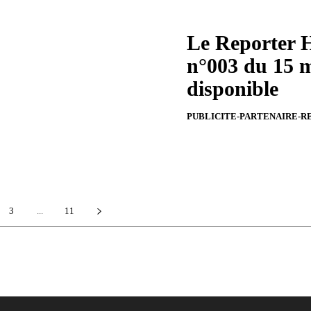
Le Reporter H
n°003 du 15 m
disponible
PUBLICITE-PARTENAIRE-R
3
...
11