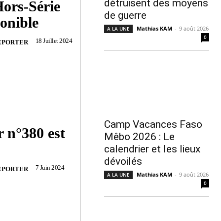
détruisent des moyens
ors-Série
de guerre
ponible
Mathias KAM
-
9 août 2026
A LA UNE
0
18 Juillet 2024
EPORTER
Camp Vacances Faso
 n°380 est
Mêbo 2026 : Le
calendrier et les lieux
dévoilés
7 Juin 2024
EPORTER
Mathias KAM
-
9 août 2026
A LA UNE
0