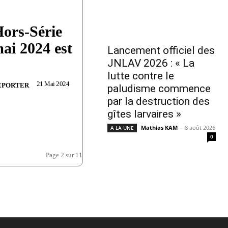
ors-Série
ai 2024 est
Lancement officiel des
JNLAV 2026 : « La
lutte contre le
21 Mai 2024
EPORTER
paludisme commence
par la destruction des
gîtes larvaires »
Mathias KAM
-
8 août 2026
A LA UNE
0
Page 2 sur 11