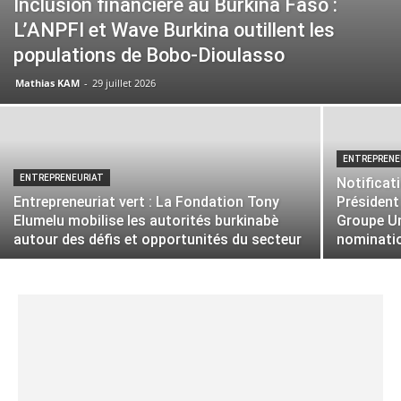
Inclusion financière au Burkina Faso :
L’ANPFI et Wave Burkina outillent les
populations de Bobo-Dioulasso
Mathias KAM
-
29 juillet 2026
ENTREPRENE
ENTREPRENEURIAT
Notificati
Entrepreneuriat vert : La Fondation Tony
Président
Elumelu mobilise les autorités burkinabè
Groupe Un
autour des défis et opportunités du secteur
nominati