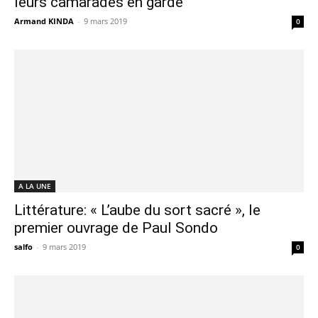
leurs camarades en garde
Armand KINDA
-
9 mars 2019
0
A LA UNE
Littérature: « L’aube du sort sacré », le
premier ouvrage de Paul Sondo
salfo
-
9 mars 2019
0