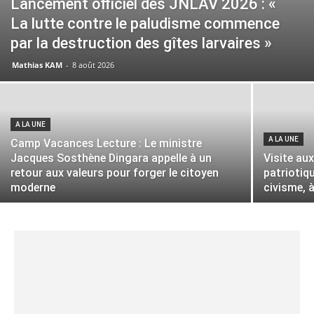
Lancement officiel des JNLAV 2026 : «
La lutte contre le paludisme commence
par la destruction des gîtes larvaires »
Mathias KAM
-
8 août 2026
A LA UNE
A LA UNE
Camp Vacances Lecture : Le ministre
Jacques Sosthène Dingara appelle à un
Visite au
retour aux valeurs pour forger le citoyen
patriotiqu
moderne
civisme, à