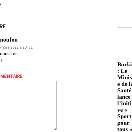
«
RE
noufou
embre 2022 à 20h32
 nous fds
RE
Burk
: Le
MMENTAIRE
Minis
e de l
Santé
lance
l’init
ve «
Sport
pour
tous 