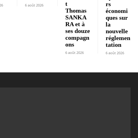
t
rs
26
6 août 2026
Thomas
économi
SANKA
ques sur
RA et à
la
ses douze
nouvelle
compagn
réglemen
ons
tation
6 août 2026
6 août 2026