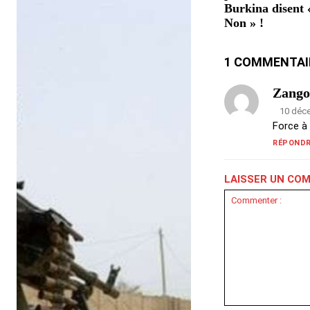
Burkina disent 
Non » !
1 COMMENTAI
Zango
10 déc
Force à
RÉPOND
LAISSER UN CO