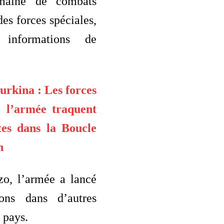
maine de combats
es forces spéciales,
 informations de
urkina : Les forces
e l’armée traquent
stes dans la Boucle
n
zo, l’armée a lancé
ions dans d’autres
 pays.