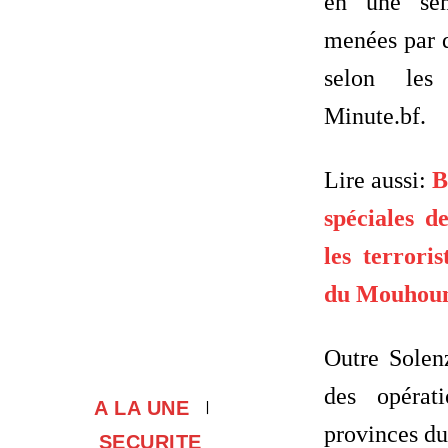
en une se
menées par d
selon les
Minute.bf.
Lire aussi:
B
spéciales d
les terrori
du Mouhou
Outre Solen
des opérat
A LA UNE
provinces du
SECURITE