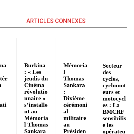
ARTICLES CONNEXES
ina
Burkina
Mémoria
Secteur
: « Les
l
des
tèr
jeudis du
Thomas-
cycles,
a
Cinéma
Sankara
cyclomot
révolutio
:
eurs et
nnaire »
Dixième
motocycl
iati
s’installe
cérémoni
es : La
nt au
al
BMCRF
Mémoria
militaire
sensibilis
l Thomas
au
e les
»
Sankara
Présiden
opérateu