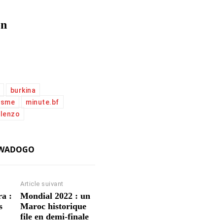
on
burkina
risme
minute.bf
lenzo
AWADOGO
Article suivant
ra :
Mondial 2022 : un
s
Maroc historique
file en demi-finale