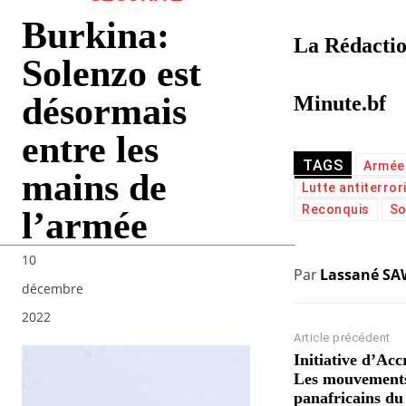
Burkina:
La Rédacti
Solenzo est
désormais
Minute.bf
entre les
TAGS
Armée
mains de
Lutte antiterro
Reconquis
So
l’armée
10
Par
Lassané S
décembre
2022
Article précédent
Initiative d’Acc
Les mouvement
panafricains du