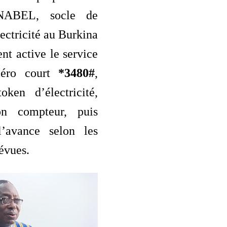
NABEL, socle de
lectricité au Burkina
ent active le service
méro court
*3480#
,
oken d’électricité,
on compteur, puis
l’avance selon les
évues.