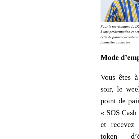
Pour le représentant du D
à une préoccupation concr
celle de pouvoir accéder à 
financière passagère
Mode d’emp
Vous êtes à
soir, le we
point de pai
« SOS Cash 
et recevez
token d’él