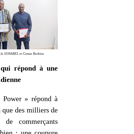
e la SONABEL et Comza Burkina
 qui répond à une
idienne
 Power » répond à
n que des milliers de
t de commerçants
 bien : une coupure