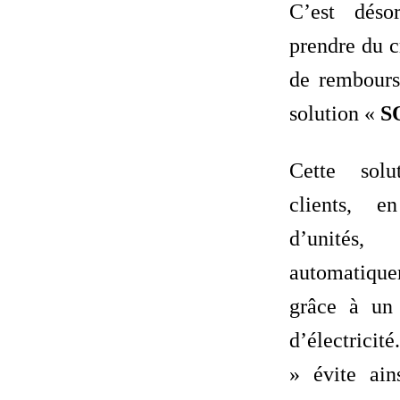
C’est déso
prendre du cr
de rembours
solution «
S
Cette sol
clients, 
d’unités
automatique
grâce à un
d’électricit
» évite ains