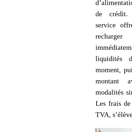
d’alimentati
de crédit.
service offr
recharge
immédiate
liquidités 
moment, pui
montant a
modalités si
Les frais de
TVA, s’élève