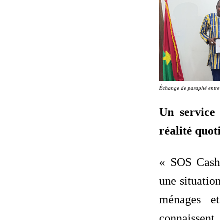
Échange de paraphé entr
Un service
réalité quot
« SOS Cash
une situatio
ménages e
connaissent