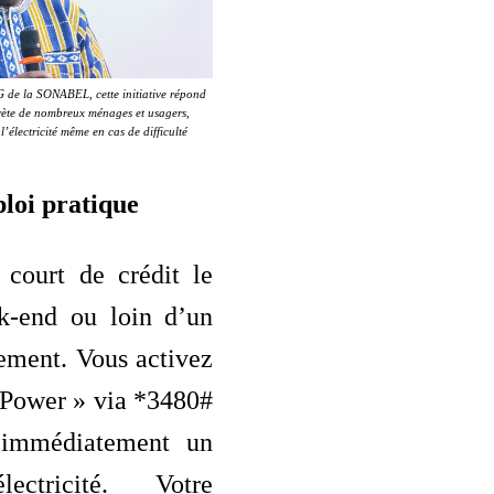
G de la SONABEL, cette initiative répond
ète de nombreux ménages et usagers,
l’électricité même en cas de difficulté
loi pratique
 court de crédit le
ek-end ou loin d’un
ement. Vous activez
Power » via *3480#
 immédiatement un
ectricité. Votre