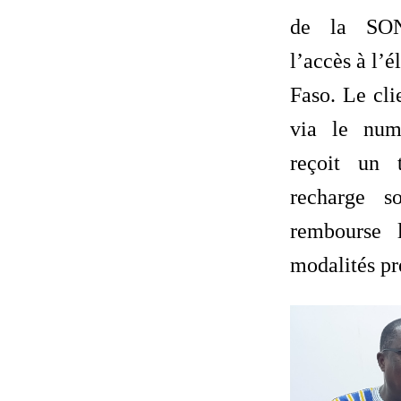
de la SO
l’accès à l’é
Faso. Le cli
via le nu
reçoit un t
recharge s
rembourse 
modalités pr