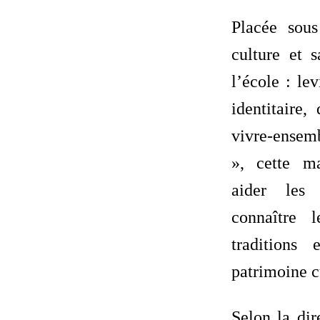
Placée sou
culture et 
l’école : le
identitaire,
vivre-ensem
», cette ma
aider les
connaître l
traditions
patrimoine c
Selon la dir