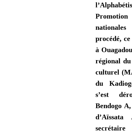
l’Alphabét
Promotio
national
procédé, ce
à Ouagadou
régional du
culturel (M
du Kadiog
s’est dér
Bendogo A, 
d’Aïssata 
secrétair