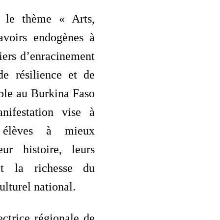
s le thème « Arts,
savoirs endogènes à
viers d’enracinement
 de résilience et de
ble au Burkina Faso
nifestation vise à
 élèves à mieux
eur histoire, leurs
 et la richesse du
ulturel national.
ectrice régionale de