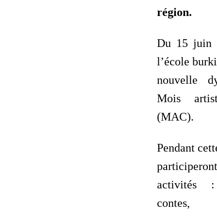
région.
Du 15 juin 
l’école burk
nouvelle d
Mois artis
(MAC).
Pendant cett
participero
activités 
contes,