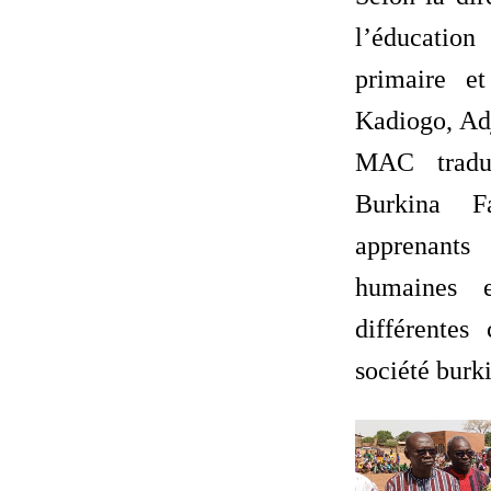
l’éducati
primaire e
Kadiogo, Ad
MAC tradu
Burkina Fa
apprenan
humaines e
différentes
société burk