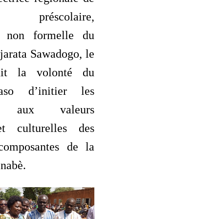
on préscolaire,
t non formelle du
jarata Sawadogo, le
it la volonté du
so d’initier les
ts aux valeurs
t culturelles des
 composantes de la
inabè.