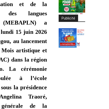
isation et de la
n des langues
Publicité
es (MEBAPLN) a
 lundi 15 juin 2026
gou, au lancement
 Mois artistique et
AC) dans la région
o. La cérémonie
oulée à l’école
sous la présidence
Angelina Traoré,
e générale de la