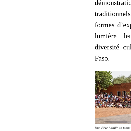
démonstrati
traditionnel
formes d’ex
lumière le
diversité cu
Faso.
Une élève habillé en tenue 