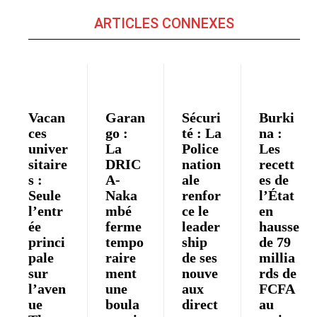
ARTICLES CONNEXES
Vacan
Garan
Sécuri
Burki
ces
go :
té : La
na :
univer
La
Police
Les
sitaire
DRIC
nation
recett
s :
A-
ale
es de
Seule
Naka
renfor
l’État
l’entr
mbé
ce le
en
ée
ferme
leader
hausse
princi
tempo
ship
de 79
pale
raire
de ses
millia
sur
ment
nouve
rds de
l’aven
une
aux
FCFA
ue
boula
direct
au