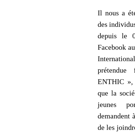
Il nous a ét
des individu
depuis le 
Facebook au
Internati
prétendue
ENTHIC », c
que la socié
jeunes po
demandent à 
de les joind