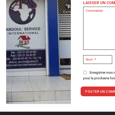
LAISSER UN CO
Commenter
:
N
:*
Enregistrer mon 
pour la prochaine foi