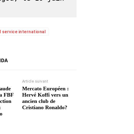
 service international
NDA
Article suivant
raude
Mercato Européen :
La FBF
Hervé Koffi vers un
ction
ancien club de
u
Cristiano Ronaldo?
o