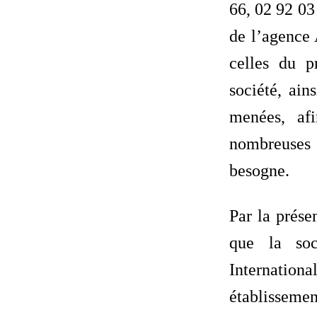
66, 02 92 03 
de l’agence 
celles du p
société, ain
menées, afi
nombreuses 
besogne.
Par la prése
que la soc
Internati
établisseme