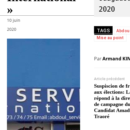
»
2020
10 juin
2020
TAGS
Abdoul
Mise au point
Par
Armand KI
Article précédent
Suspiscion de f
aux élections: 
répond à la dire
de campagne d
Candidat Amad
Traoré