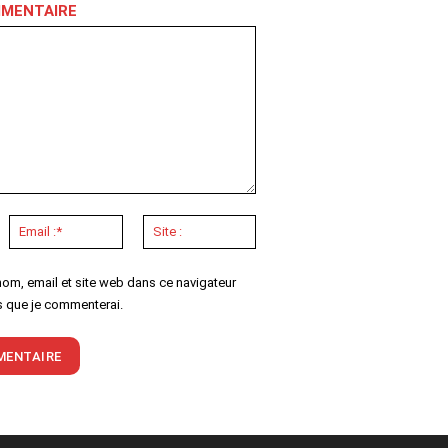
MMENTAIRE
om
Email
Site
:*
:
nom, email et site web dans ce navigateur
s que je commenterai.