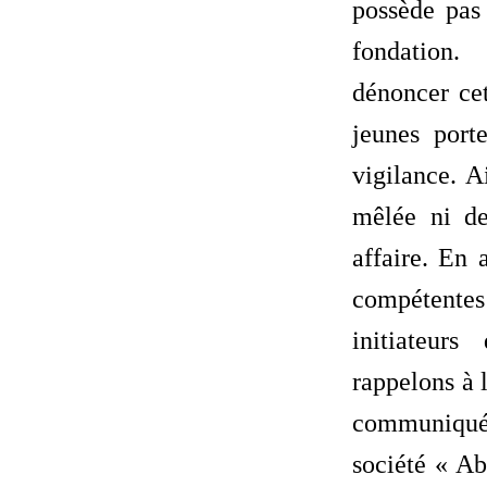
possède pas
fondation
dénoncer cet
jeunes port
vigilance. A
mêlée ni de
affaire. En 
compétentes
initiateur
rappelons à 
communiqués
société « Ab