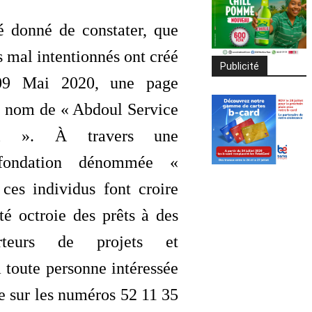
é donné de constater, que
s mal intentionnés ont créé
Publicité
09 Mai 2020, une page
 nom de « Abdoul Service
onal ». À travers une
 fondation dénommée «
es individus font croire
té octroie des prêts à des
rteurs de projets et
toute personne intéressée
re sur les numéros 52 11 35