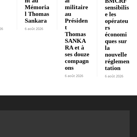
nt au
al
BMCRF
Mémoria
militaire
sensibilis
l Thomas
au
e les
»
Sankara
Présiden
opérateu
t
rs
26
6 août 2026
Thomas
économi
SANKA
ques sur
RA et à
la
ses douze
nouvelle
compagn
réglemen
ons
tation
6 août 2026
6 août 2026