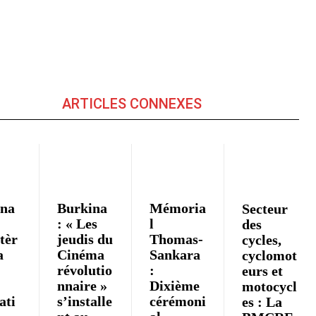
ARTICLES CONNEXES
ina
Burkina
Mémoria
Secteur
: « Les
l
des
tèr
jeudis du
Thomas-
cycles,
a
Cinéma
Sankara
cyclomot
révolutio
:
eurs et
nnaire »
Dixième
motocycl
iati
s’installe
cérémoni
es : La