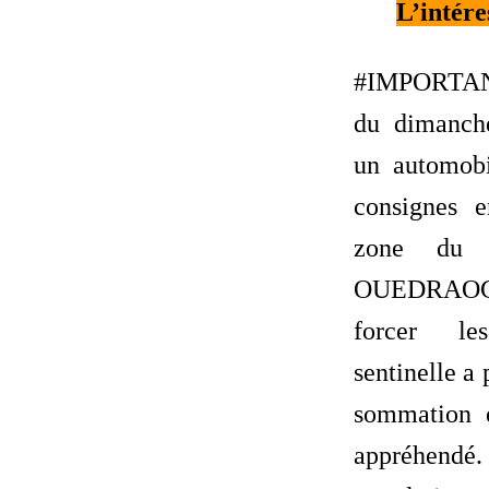
L’intér
#IMPORTAN
du dimanch
un automobil
consignes 
zone du 
OUEDRAOG
forcer le
sentinelle a 
sommation e
appréhendé. 