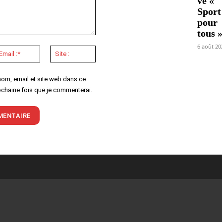
ve «
Sport
pour
tous 
6 août 20
Email
Site
:*
:
nom, email et site web dans ce
ochaine fois que je commenterai.