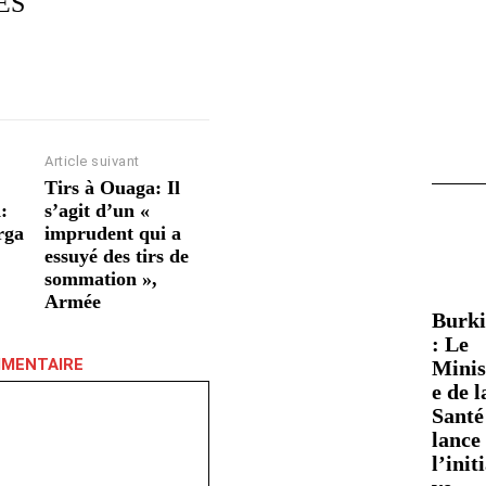
ES
Article suivant
Tirs à Ouaga: Il
:
s’agit d’un «
rga
imprudent qui a
essuyé des tirs de
sommation »,
Armée
Burk
: Le
MMENTAIRE
Minis
e de l
Santé
lance
l’init