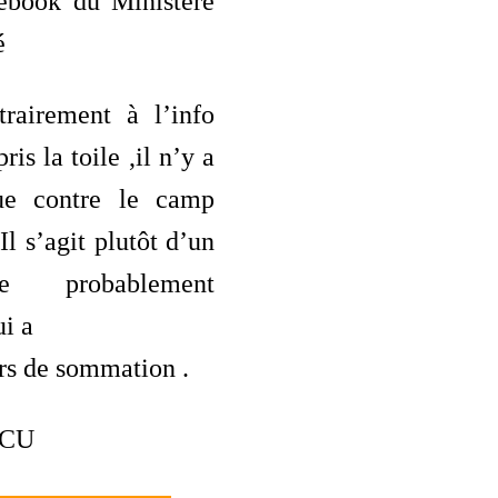
ebook du Ministère
é
trairement à l’info
ris la toile ,il n’y a
que contre le camp
Il s’agit plutôt d’un
ste probablement
i a
irs de sommation .
CU