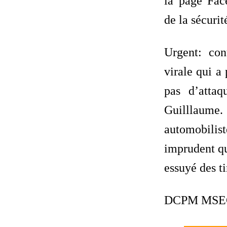
la page Fac
de la sécurit
Urgent: con
virale qui a p
pas d’atta
Guilllaume. 
automobili
imprudent qu
essuyé des t
DCPM MSE