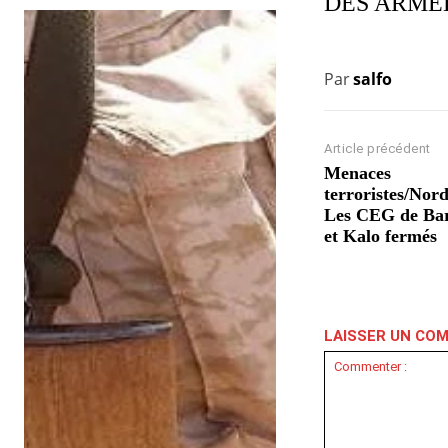
DES ARME
Par
salfo
Article précédent
Menaces
terroristes/Nord
Les CEG de Ba
et Kalo fermés
LAISSER UN CO