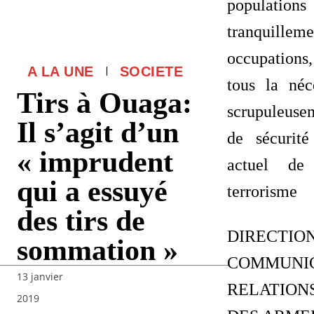
populat
tranquil
occupations
A LA UNE
SOCIETE
tous la néc
Tirs à Ouaga:
scrupuleuse
Il s’agit d’un
de sécurit
« imprudent
actuel de
qui a essuyé
terrorisme
des tirs de
DIREC
sommation »
COMMUNI
13 janvier
RELATIO
2019