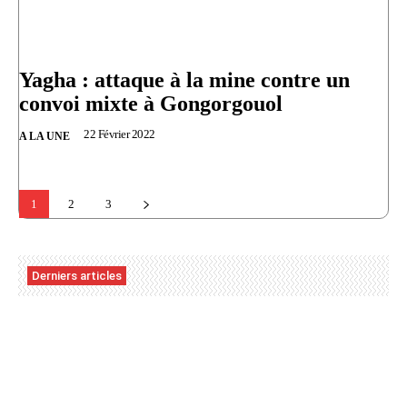
Yagha : attaque à la mine contre un
convoi mixte à Gongorgouol
22 Février 2022
A LA UNE
1
2
3
Derniers articles