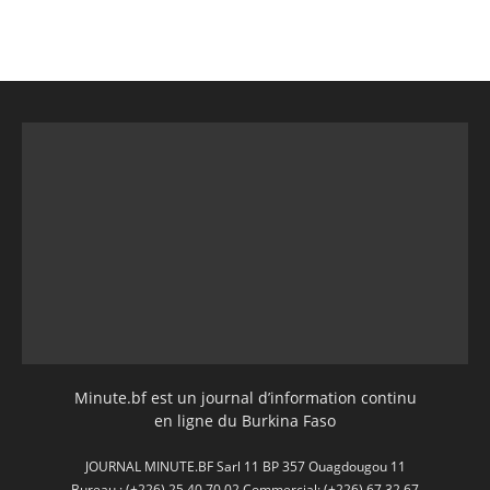
Minute.bf est un journal d’information continu
en ligne du Burkina Faso
JOURNAL MINUTE.BF Sarl 11 BP 357 Ouagdougou 11
Bureau : (+226) 25 40 70 02 Commercial: (+226) 67 32 67